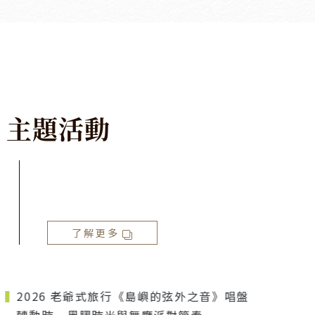
主
題
活
動
了解更多
2026 老爺式旅行《島嶼的弦外之音》唱盤