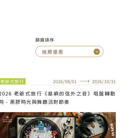
篩選排序
老爺式旅行
2026
/
08
/
01
2026
/
10
/
31
2026 老爺式旅行《島嶼的弦外之音》唱盤轉動
時 - 黑膠時光與舞廳派對節奏