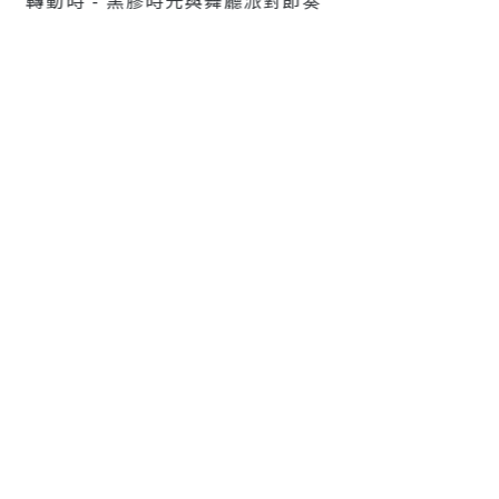
轉動時 - 黑膠時光與舞廳派對節奏