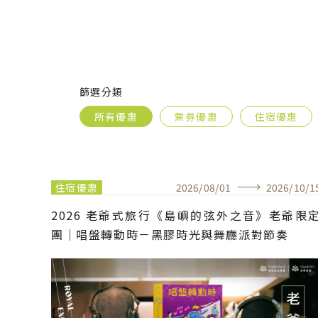
篩選分類
所有優惠
票券優惠
住宿優惠
住宿優惠
2026
/
08
/
01
2026
/
10
/
1
2026 老爺式旅行《島嶼的弦外之音》老爺限
團｜唱盤轉動時－黑膠時光與舞廳派對節奏