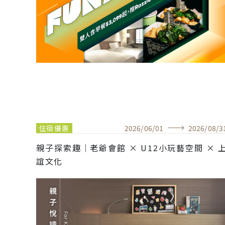
住宿優惠
2026
/
06
/
01
2026
/
08
/
3
親子探索趣｜老爺會館 × U12小玩藝空間 × 
誼文化