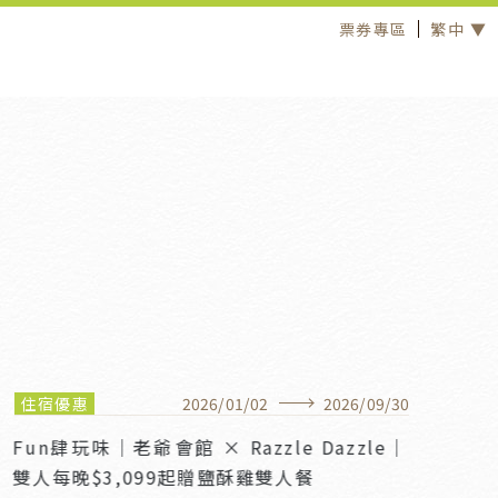
票券專區
繁中 ▼
住宿優惠
2026
/
01
/
02
2026
/
09
/
30
Fun肆玩味｜老爺會館 × Razzle Dazzle｜
雙人每晚$3,099起贈鹽酥雞雙人餐