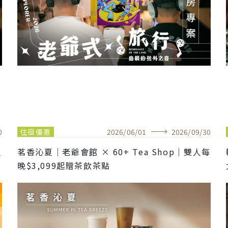
0
住宿優惠
2026
/
06
/
01
2026
/
09
/
30
人
茗香沁夏｜老爺會館 × 60+ Tea Shop｜雙人每
晚$3,099起贈茶飲茶點