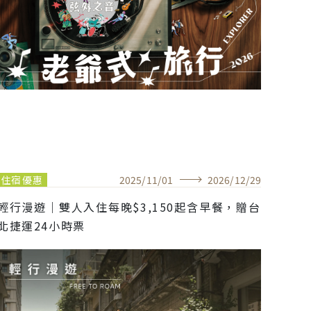
住宿優惠
2025
/
11
/
01
2026
/
12
/
29
輕行漫遊｜雙人入住每晚$3,150起含早餐，贈台
北捷運24小時票