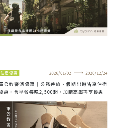
住宿優惠
2026
/
01
/
02
2026
/
12
/
24
軍公教警消優惠｜公務差旅、假期出遊皆享住宿
優惠，含早餐每晚2,500起，加購高鐵再享優惠