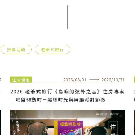
推薦活動
老爺式旅行
5
住宿優惠
2026
/
08
/
01
2026
/
10
/
31
定
2026 老爺式旅行《島嶼的弦外之音》住房專案
｜唱盤轉動時－黑膠時光與舞廳派對節奏