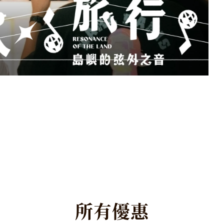
所
有
優
惠