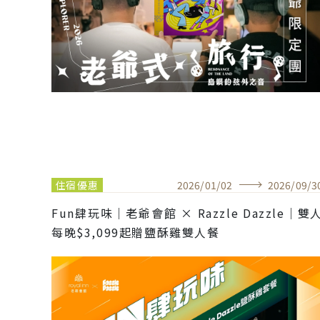
住宿優惠
2026
/
01
/
02
2026
/
09
/
3
Fun肆玩味｜老爺會館 × Razzle Dazzle｜雙
每晚$3,099起贈鹽酥雞雙人餐