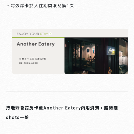
・每張房卡於入住期間限兌換1次
持老爺會館房卡至Another Eatery內用消費，贈微醺
shots一份