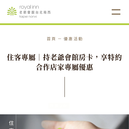
首頁
優惠活動
住
客
專
屬
｜
持
老
爺
會
館
房
卡
，
享
特
約
合
作
店
家
專
屬
優
惠
推薦活動