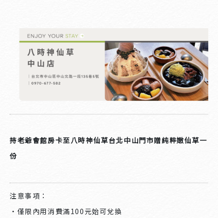
持老爺會館房卡至八時神仙草台北中山門市贈純粹嫩仙草一
份
注意事項：
・僅限內用消費滿100元始可兌換