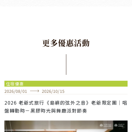
更
多
優
惠
活
動
住宿優惠
2026
/
08
/
01
2026
/
10
/
15
2026 老爺式旅行《島嶼的弦外之音》老爺限定團｜唱
盤轉動時－黑膠時光與舞廳派對節奏