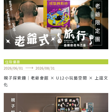
住宿優惠
2026
/
06
/
01
2026
/
08
/
31
親子探索趣｜老爺會館 × U12小玩藝空間 × 上誼文
化