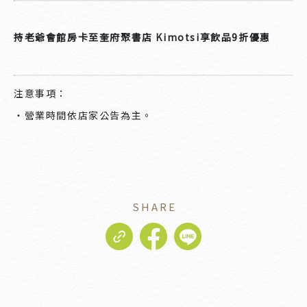
持老爺會館房卡至奎府聚書店 Kimotsi享飲品9折優惠
注意事項：
・營業時間依店家公告為主。
SHARE