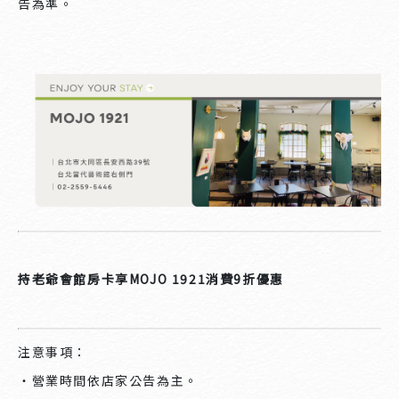
告為準。
持老爺會館房卡享MOJO 1921消費9折優惠
注意事項：
・營業時間依店家公告為主。