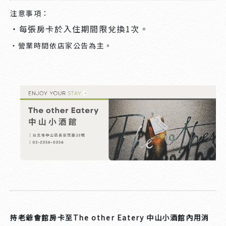
注意事項：
・每張房卡於入住期間限兌換1次。
・營業時間依店家公告為主。
持老爺會館房卡至The other Eatery 中山小酒館內用消