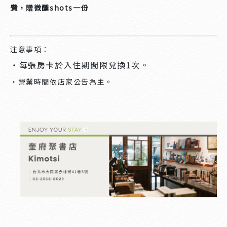
費，贈微醺shots一份
注意事項：
・每張房卡於入住期間限兌換1次。
・營業時間依店家公告為主。