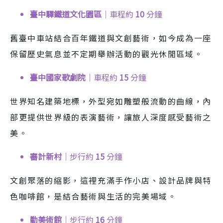
臺中驛鐵道文化園區
｜車程約
10
分鐘
舊臺中車站結合百年鐵道與文創藝術，如今成為一座
保留歷史氣息並不定期舉辦活動的觀光休閒區域。
臺中國家歌劇院
｜車程約
15
分鐘
世界知名建築地標，外型宛如雕塑般流動的曲線，內
部更提供世界級的表演藝術，讓旅人深度感受藝術之
美。
審計新村
｜步行約
15
分鐘
文創聚落的縮影，這裡充滿手作小店、設計品牌與特
色咖啡館，是結合藝術與生活的完美場域。
勤美術館
｜步行約
16
分鐘