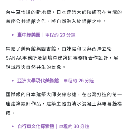
台中草悟道的新地標，日本建築大師隈研吾在台灣的
首座公共場館之作，將自然融入於場館之中。
臺中綠美圖
｜車程約
20
分鐘
集結了美術館與圖書館，由妹島和世與西澤立衛
SANAA事務所及劉培森建築師事務所合作設計，展
現城市與自然共生的景象。
亞洲大學現代美術館
｜車程約
26
分鐘
國際級的日本建築大師安藤忠雄，在台灣打造的第一
座建築設計作品，建築主體由清水混凝土與帷幕牆構
成。
自行車文化探索館
｜車程約
30
分鐘