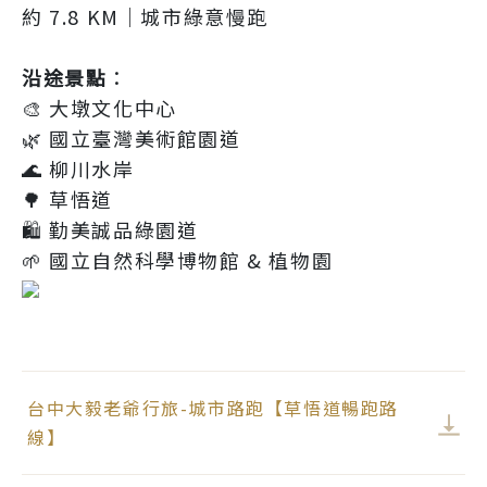
約 7.8 KM｜城市綠意慢跑
沿途景點
：
🎨 大墩文化中心
🌿 國立臺灣美術館園道
🌊 柳川水岸
🌳 草悟道
🛍️ 勤美誠品綠園道
🌱 國立自然科學博物館 & 植物園
台中大毅老爺行旅-城市路跑【草悟道暢跑路
線】