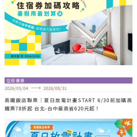
住宿優惠
2026
/
05
/
04
2026
/
08
/
31
高鐵飯店聯票｜夏日放電計畫START 6/30前加購高
鐵票78折起 台北-台中最高省620元起！