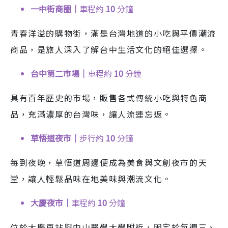
一中街商圈｜
車程約
10
分鐘
青春洋溢的購物街，滿是台灣地道的小吃與平價潮流
商品，是旅人深入了解台中生活文化的絕佳選擇。
台中第二市場｜
車程約
10
分鐘
具有百年歷史的市場，販售各式傳統小吃與特色商
品，充滿濃厚的台灣味，讓人流連忘返。
草悟道夜市｜
步行約
10
分鐘
每到夜晚，草悟道周邊便成為美食與文創夜市的天
堂，讓人輕鬆品味在地美味與潮流文化。
大慶夜市｜
車程約
10
分鐘
位於大慶車站與中山醫學大學附近，固定於每週三、