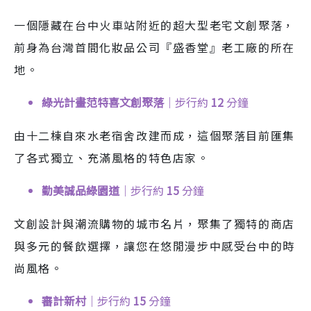
一個隱藏在台中火車站附近的超大型老宅文創聚落，
前身為台灣首間化妝品公司『盛香堂』老工廠的所在
地。
綠光計畫范特喜文創聚落
｜步行約
12
分鐘
由十二棟自來水老宿舍改建而成，這個聚落目前匯集
了各式獨立、充滿風格的特色店家。
勤美誠品綠園道
｜步行約
15
分鐘
文創設計與潮流購物的城市名片，聚集了獨特的商店
與多元的餐飲選擇，讓您在悠閒漫步中感受台中的時
尚風格。
審計新村
｜步行約
15
分鐘