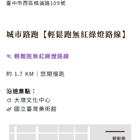
臺中市西區精誠路109號
城市路跑【輕鬆跑無紅綠燈路線】
🏃 輕鬆跑無紅綠燈路線
約 1.7 KM｜悠閒慢跑
沿途景點：
🎨 大墩文化中心
🌿 國立臺灣美術館