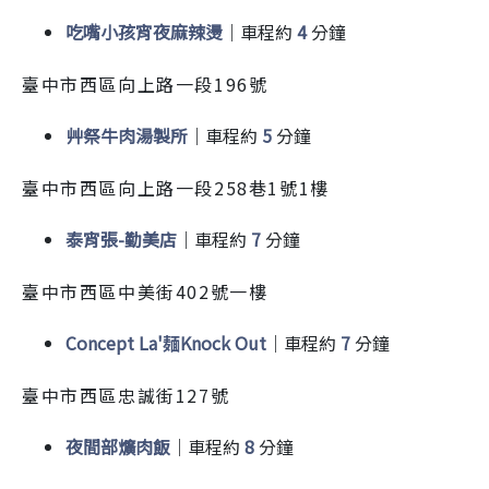
吃嘴小孩宵夜麻辣燙
｜車程約
4
分鐘
臺中市西區向上路一段196號
艸祭牛肉湯製所
｜車程約
5
分鐘
臺中市西區向上路一段258巷1號1樓
泰宵張-勤美店
｜車程約
7
分鐘
臺中市西區中美街402號一樓
Concept La'麺Knock Out
｜車程約
7
分鐘
臺中市西區忠誠街127號
夜間部爌肉飯
｜車程約
8
分鐘