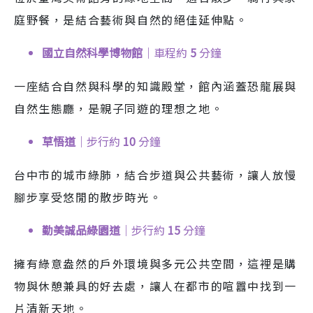
庭野餐，是結合藝術與自然的絕佳延伸點。
國立自然科學
博物館
｜車程約
5
分鐘
一座結合自然與科學的知識殿堂，館內涵蓋恐龍展與
自然生態廳，是親子同遊的理想之地。
草悟道
｜步行約
10
分鐘
台中市的城市綠肺，結合步道與公共藝術，讓人放慢
腳步享受悠閒的散步時光。
勤美誠品綠園道
｜步行約
15
分鐘
擁有綠意盎然的戶外環境與多元公共空間，這裡是購
物與休憩兼具的好去處，讓人在都市的喧囂中找到一
片清新天地。