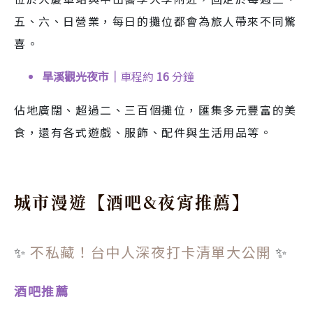
五、六、日營業，每日的攤位都會為旅人帶來不同驚
喜。
旱溪觀光夜市｜
車程約
16
分鐘
佔地廣闊、超過二、三百個攤位，匯集多元豐富的美
食，還有各式遊戲、服飾、配件與生活用品等。
城市漫遊【酒吧&夜宵推薦】
✨
不私藏！台中人深夜打卡清單大公開
✨
酒吧推薦