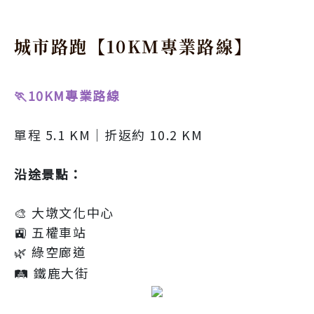
城市路跑【10KM專業路線】
🏃10KM專業路線
單程 5.1 KM｜折返約 10.2 KM
沿途景點：
🎨 大墩文化中心
🚉 五權車站
🌿 綠空廊道
🛤️ 鐵鹿大街