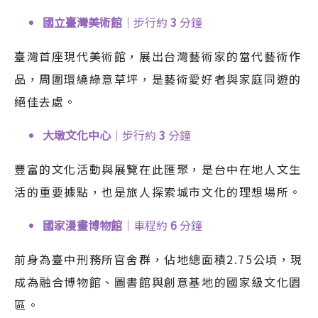
國立臺灣美術館
｜步行約
3
分鐘
臺灣首座現代美術館，展出台灣藝術家的當代藝術作
品，周圍環繞綠意草坪，是藝術愛好者與家庭同遊的
絕佳去處。
大墩文化中心
｜步行約
3
分鐘
豐富的文化活動與展覽在此匯聚，是台中在地人文生
活的重要據點，也是旅人探索城市文化的理想場所。
國家漫畫博物館
｜車程約
6
分鐘
前身為臺中刑務所官舍群，佔地總面積2.75公頃，現
成為融合博物館、圖書館與創意基地的國家級文化園
區。