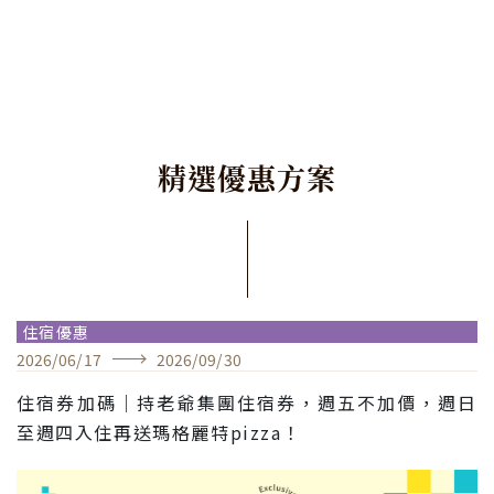
精
選
優
惠
方
案
住宿優惠
2026
/
06
/
17
2026
/
09
/
30
住宿券加碼｜持老爺集團住宿券，週五不加價，週日
至週四入住再送瑪格麗特pizza！