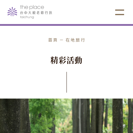
選擇項目
首頁
在地旅行
⌵
城市漫遊【酒吧&夜宵推薦】
精
彩
活
動