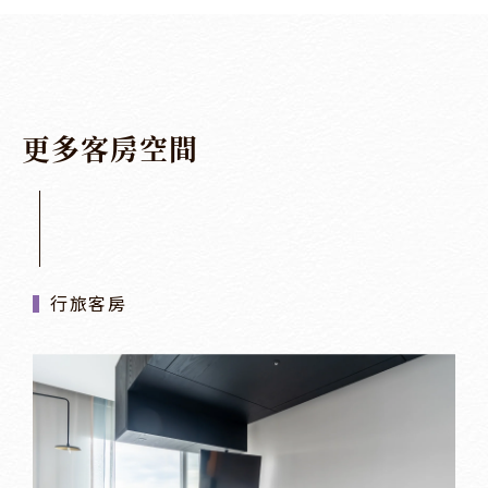
更
多
客
房
空
間
行旅客房