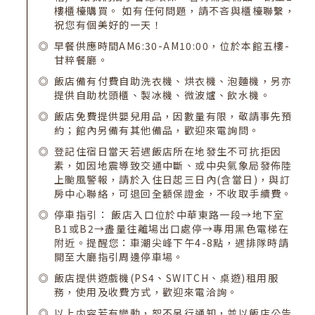
樓櫃檯購買。 如有任何問題，請不吝與櫃檯聯繫，
祝您有個美好的一天！
早餐供應時間AM6:30-AM10:00，位於本館五樓-
甘粹餐廳。
飯店備有付費自助洗衣機、烘衣機、泡麵機，另亦
提供自助枕頭櫃、製冰機、微波爐、飲水機。
飯店免費提供嬰兒用品，因數量有限，敬請事先預
約；館內另備有其他備品，歡迎來電詢問。
登記住宿日當天若遇飯店所在地發生不可抗拒因
素，如因地震導致交通中斷、或中央氣象局發佈陸
上颱風警報，請於入住日起三日內(含當日)，與訂
房中心聯絡，可退回全額保證金，不收取手續費。
停車指引： 飯店入口位於中華東路一段→地下室
B1或B2→盡量往離場出口處停→專用黑色電梯在
附近。提醒您：車潮尖峰下午4-8點，遇排隊時請
開至大廳指引周邊停車場。
飯店提供遊戲機(PS4、SWITCH、桌遊)租用服
務，使用及收費方式，歡迎來電洽詢。
以上内容若有變動，恕不另行通知，並以飯店公告