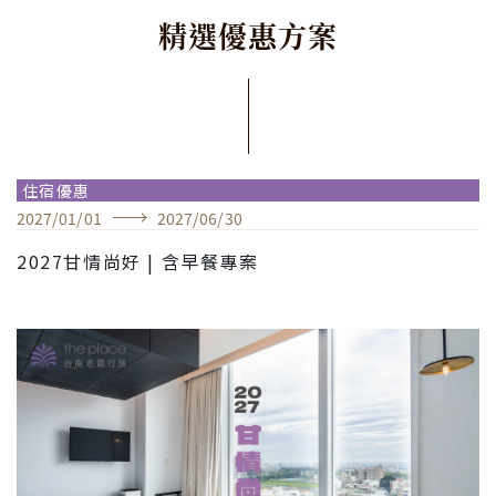
精
選
優
惠
方
案
住宿優惠
2027
/
01
/
01
2027
/
06
/
30
2027甘情尚好 | 含早餐專案