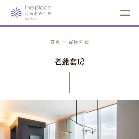
首頁
客房介紹
老
爺
套
房