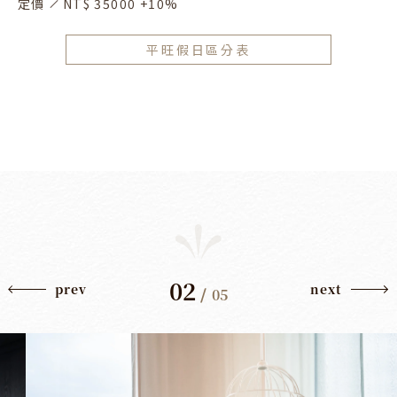
定價
NT$ 35000 +10%
平旺假日區分表
02
prev
next
/
05