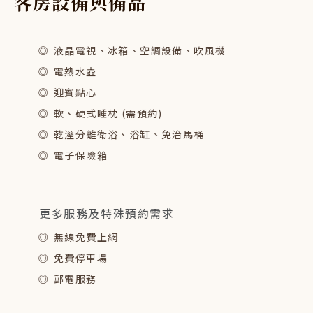
客
房
設
備
與
備
品
液晶電視、冰箱、空調設備、吹風機
電熱水壺
迎賓點心
軟、硬式睡枕 (需預約)
乾溼分離衛浴、浴缸、免治馬桶
電子保險箱
更多服務及特殊預約需求
無線免費上網
免費停車場
郵電服務