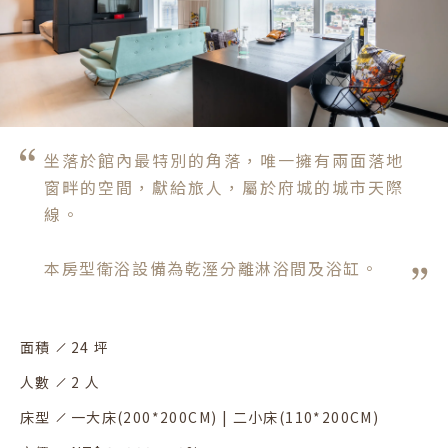
坐落於館內最特別的角落，唯一擁有兩面落地
窗畔的空間，獻給旅人，屬於府城的城市天際
線。

本房型衛浴設備為乾溼分離淋浴間及浴缸。
面積
24 坪
人數
2 人
床型
一大床(200*200CM) | 二小床(110*200CM)