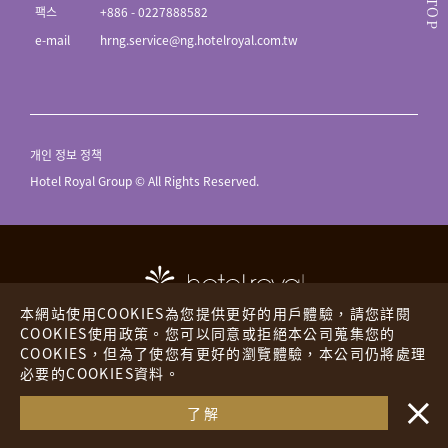
TOP
팩스
+886 - 0227888582
e-mail
hrng.service@ng.hotelroyal.com.tw
개인 정보 정책
Hotel Royal Group © All Rights Reserved.
本網站使用COOKIES為您提供更好的用戶體驗，請您詳閱
COOKIES使用政策。您可以同意或拒絕本公司蒐集您的
COOKIES，但為了使您有更好的瀏覽體驗，本公司仍將處理
호텔 로얄
더플레이스
必要的COOKIES資料。
・・
로얄인
해외 호텔
了解