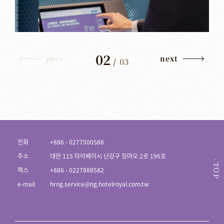
02
prev
next
/
03
전화
+886 - 0277500588
주소
대만 115 타이베이시 난강구 징마오 2로 196호
TOP
팩스
+886 - 0227888582
e-mail
hrng.service@ng.hotelroyal.com.tw