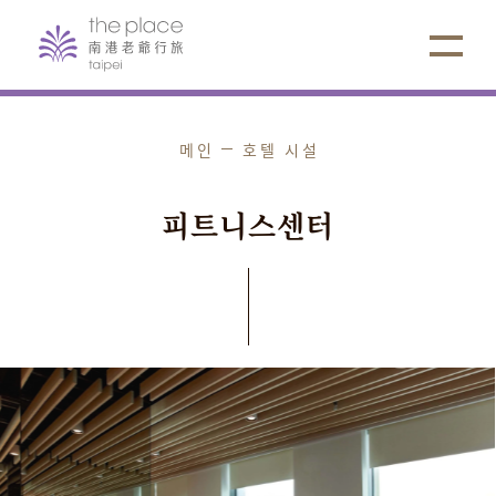
메인
호텔 시설
피
트
니
스
센
터