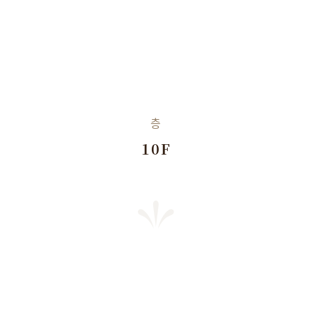
층
10F
SHARE