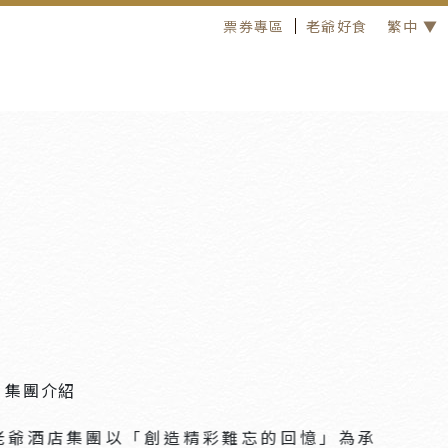
票券專區
老爺好食
繁中 ▼
集團介紹
老爺酒店集團以「創造精彩難忘的回憶」為承