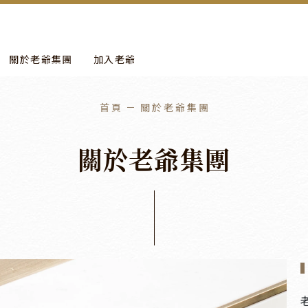
more
進行年度保養工作。
關於老爺集團
加入老爺
首頁
關於老爺集團
關
於
老
爺
集
團