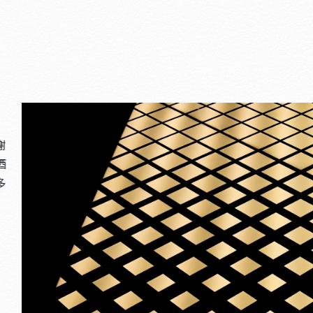
謝
酒
多