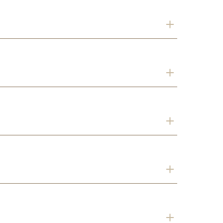
．
．
．
．