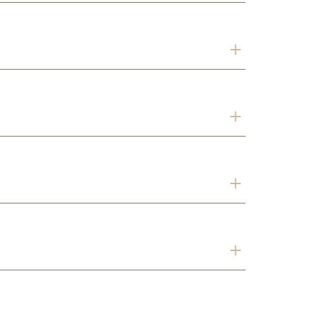
．
．
．
．