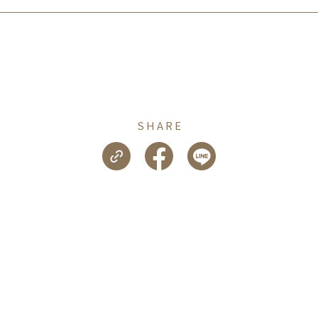
店」
Top 100
SHARE