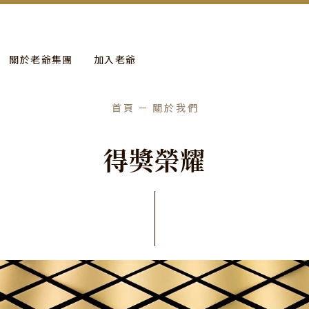
more
進行年度保養工作。
關於老爺集團
加入老爺
首頁
關於我們
得
獎
榮
耀