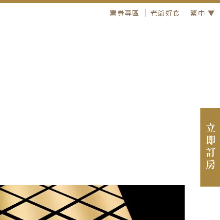
票券專區
老爺好食
繁中 ▼
立即訂房