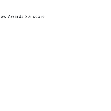
ew Awards 8.6 score
th Travel
ry Family Resort in Taiwan
ry Sustainable Hotel in Taiwan
ry Hot Spring Resort in Asia
f EXCELLENCE
ark Hotel
：定點深度玩入圍
ards 2025
9.0
8.9