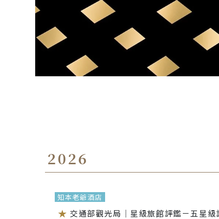
2026
知本老爺酒店
交通部觀光局｜星級旅館評鑑－五星級