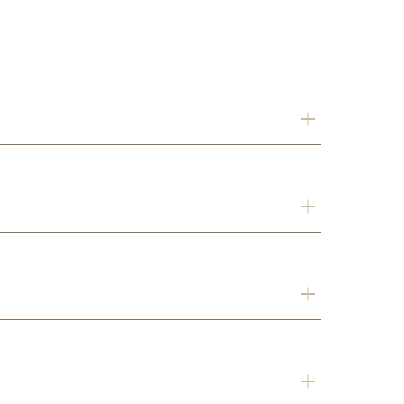
．
．
．
．