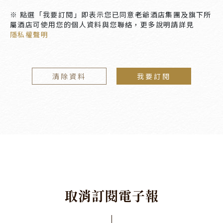
※ 點選「我要訂閱」即表示您已同意老爺酒店集團及旗下所
屬酒店可使用您的個人資料與您聯絡，更多說明請詳見
隱私權聲明
清除資料
我要訂閱
取
消
訂
閱
電
子
報