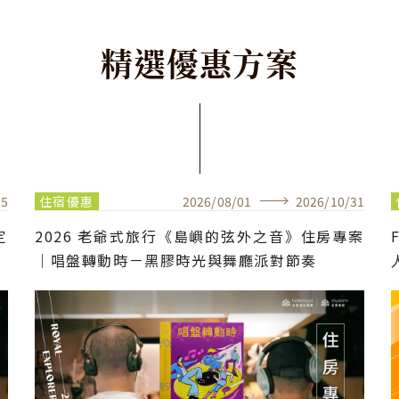
精
選
優
惠
方
案
15
住宿優惠
2026
/
08
/
01
2026
/
10
/
31
定
2026 老爺式旅行《島嶼的弦外之音》住房專案
｜唱盤轉動時－黑膠時光與舞廳派對節奏