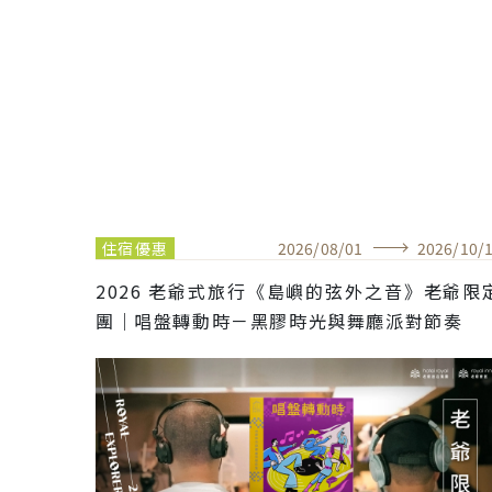
住宿優惠
2026
/
08
/
01
2026
/
10
/
2026 老爺式旅行《島嶼的弦外之音》老爺限
團｜唱盤轉動時－黑膠時光與舞廳派對節奏