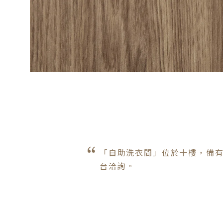
「自助洗衣間」位於十樓，備
台洽詢。