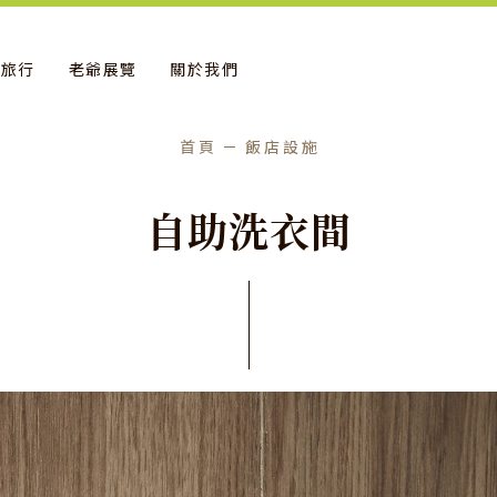
地旅行
老爺展覽
關於我們
首頁
飯店設施
自
助
洗
衣
間