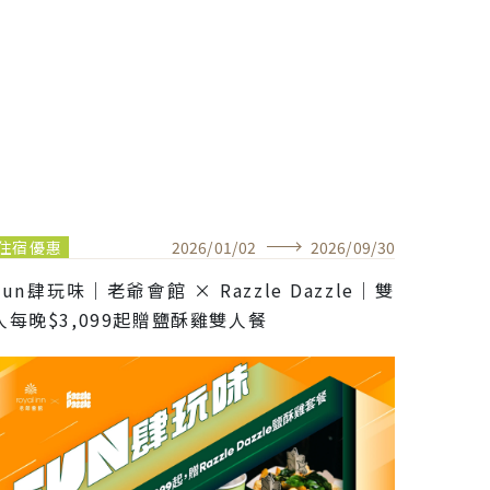
住宿優惠
2026
/
01
/
02
2026
/
09
/
30
住宿優
Fun肆玩味｜老爺會館 × Razzle Dazzle｜雙
茗香沁夏
人每晚$3,099起贈鹽酥雞雙人餐
每晚$