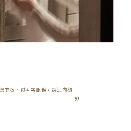
燙衣板、熨斗等服務，請逕向櫃