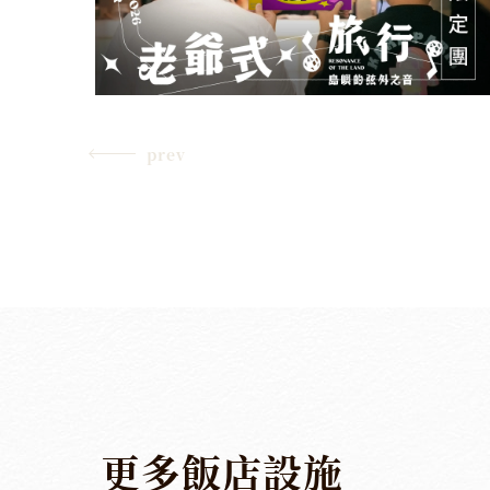
prev
更
多
飯
店
設
施