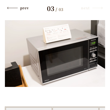
03
prev
next
/
03