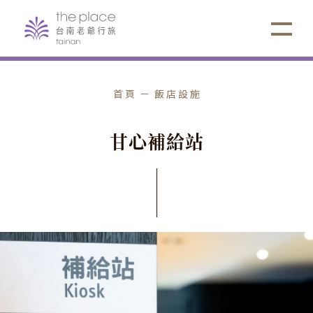
首頁
飯店設施
甘
心
補
給
站