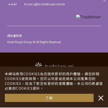
e-mail
tn.rsvn.s@tn.hotelroyal.com.tw
隱私權政策
Hotel Royal Group © All Rights Reserved.
本網站使用COOKIES為您提供更好的用戶體驗，請您詳閱
COOKIES使用政策。您可以同意或拒絕本公司蒐集您的
COOKIES，但為了使您有更好的瀏覽體驗，本公司仍將處理
老爺酒店
老爺行旅
必要的COOKIES資料。
・・
老爺會館
海外酒店
了解