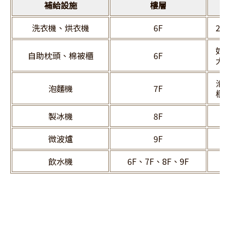
補給設施
樓層
洗衣機、烘衣機
6F
24
如
自助枕頭、棉被櫃
6F
大
泡
泡麵機
7F
櫃
製冰機
8F
微波爐
9F
飲水機
6F、7F、8F、9F