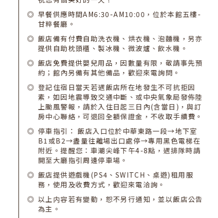
早餐供應時間AM6:30-AM10:00，位於本館五樓-
甘粹餐廳。
飯店備有付費自助洗衣機、烘衣機、泡麵機，另亦
提供自助枕頭櫃、製冰機、微波爐、飲水機。
飯店免費提供嬰兒用品，因數量有限，敬請事先預
約；館內另備有其他備品，歡迎來電詢問。
登記住宿日當天若遇飯店所在地發生不可抗拒因
素，如因地震導致交通中斷、或中央氣象局發佈陸
上颱風警報，請於入住日起三日內(含當日)，與訂
房中心聯絡，可退回全額保證金，不收取手續費。
停車指引： 飯店入口位於中華東路一段→地下室
B1或B2→盡量往離場出口處停→專用黑色電梯在
附近。提醒您：車潮尖峰下午4-8點，遇排隊時請
開至大廳指引周邊停車場。
飯店提供遊戲機(PS4、SWITCH、桌遊)租用服
務，使用及收費方式，歡迎來電洽詢。
以上内容若有變動，恕不另行通知，並以飯店公告
為主。