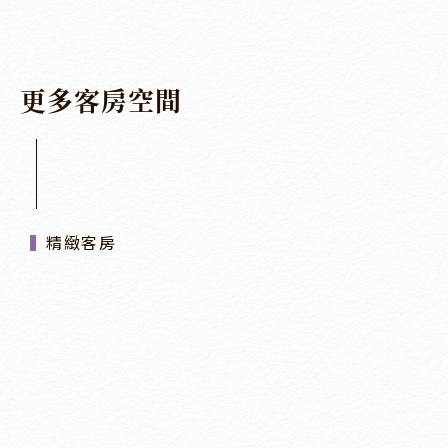
更
多
客
房
空
間
精緻客房