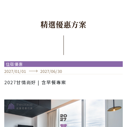
精
選
優
惠
方
案
住宿優惠
2027
/
01
/
01
2027
/
06
/
30
2027甘情尚好 | 含早餐專案