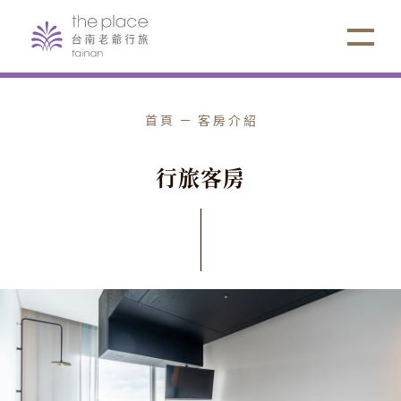
首頁
客房介紹
行
旅
客
房