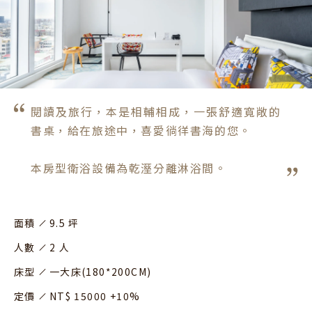
閱讀及旅行，本是相輔相成，一張舒適寬敞的
書桌，給在旅途中，喜愛徜徉書海的您。

本房型衛浴設備為乾溼分離淋浴間。
面積
9.5 坪
人數
2 人
床型
一大床(180*200CM)
定價
NT$ 15000 +10%