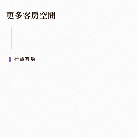
更
多
客
房
空
間
行旅客房