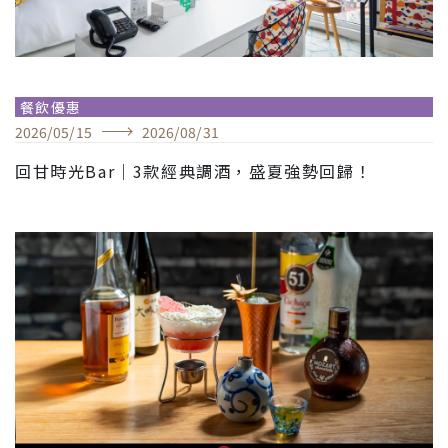
餐飲優惠
2026
/
05
/
15
2026
/
08
/
31
回甘時光Bar｜3款經典調酒，盛夏強勢回歸！