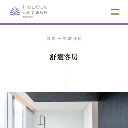
首頁
客房介紹
舒
適
客
房