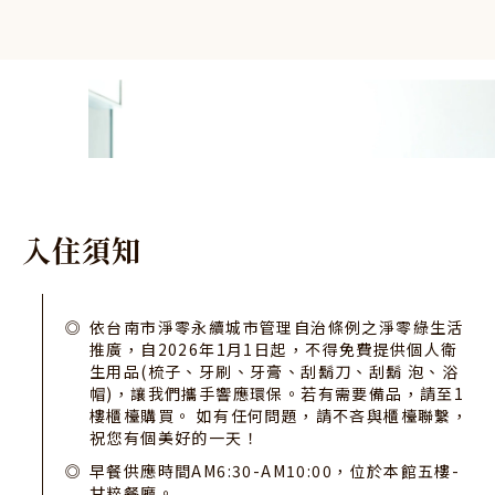
入
住
須
知
依台南市淨零永續城市管理自治條例之淨零綠生活
推廣，自2026年1月1日起，不得免費提供個人衛
生用品(梳子、牙刷、牙膏、刮鬍刀、刮鬍 泡、浴
帽)，讓我們攜手響應環保。若有需要備品，請至1
樓櫃檯購買。 如有任何問題，請不吝與櫃檯聯繫，
祝您有個美好的一天！
早餐供應時間AM6:30-AM10:00，位於本館五樓-
甘粹餐廳。