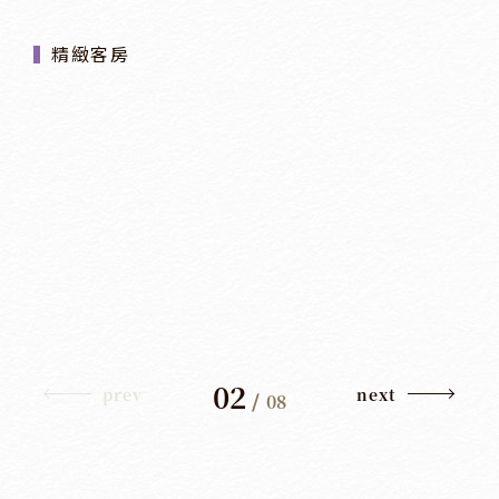
精緻客房
02
prev
next
/
08