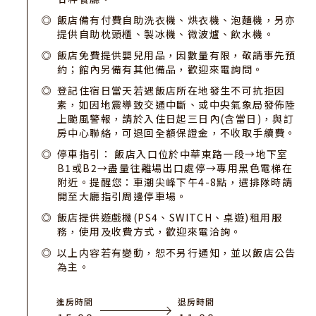
飯店備有付費自助洗衣機、烘衣機、泡麵機，另亦
提供自助枕頭櫃、製冰機、微波爐、飲水機。
飯店免費提供嬰兒用品，因數量有限，敬請事先預
約；館內另備有其他備品，歡迎來電詢問。
登記住宿日當天若遇飯店所在地發生不可抗拒因
素，如因地震導致交通中斷、或中央氣象局發佈陸
上颱風警報，請於入住日起三日內(含當日)，與訂
房中心聯絡，可退回全額保證金，不收取手續費。
停車指引： 飯店入口位於中華東路一段→地下室
B1或B2→盡量往離場出口處停→專用黑色電梯在
附近。提醒您：車潮尖峰下午4-8點，遇排隊時請
開至大廳指引周邊停車場。
飯店提供遊戲機(PS4、SWITCH、桌遊)租用服
務，使用及收費方式，歡迎來電洽詢。
以上内容若有變動，恕不另行通知，並以飯店公告
為主。
進房時間
退房時間