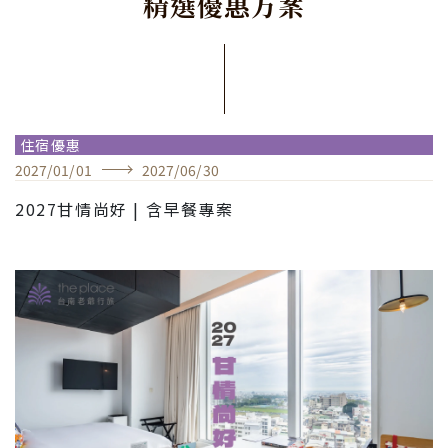
精
選
優
惠
方
案
住宿優惠
2027
/
01
/
01
2027
/
06
/
30
2027甘情尚好 | 含早餐專案