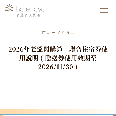
1. 本飯店游泳池將於2021/05/01 ~ 2021/05/03
more
進行年度保養工作。
首頁
票券專區
2
0
2
6
年
老
爺
閃
購
節
｜
聯
合
住
宿
券
使
用
說
明
(
贈
送
券
使
用
效
期
至
2
0
2
6
/
1
1
/
3
0
)
2026
/
04
/
20
集團聯合劵