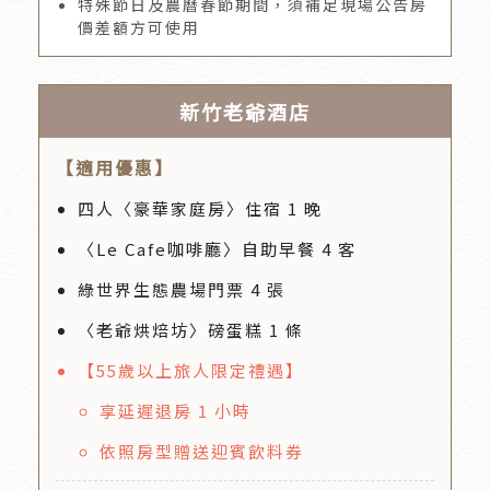
特殊節日及農曆春節期間，須補足現場公告房
價差額方可使用
新竹老爺酒店
【適用優惠】
四人〈豪華家庭房〉住宿 1 晚
〈Le Cafe咖啡廳〉自助早餐 4 客
綠世界生態農場門票 4 張
〈老爺烘焙坊〉磅蛋糕 1 條
【55歲以上旅人限定禮遇】
享延遲退房 1 小時
依照房型贈送迎賓飲料券