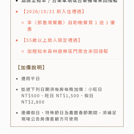
酒店至知本 / 台東車站或台東機場來回接駁
【2026/10/31 前入住禮遇】
享〈那魯灣餐廳〉自助晚餐買 1 送 1 優
惠
【55歲以上旅人限定禮遇】
加贈知本森林遊樂區門票含來回接駁
【加價說明】
適用平日
如遇下列日期須每房每晚加價：小旺日
NT$500、旺日 NT$1,500、假日
NT$2,800
連續假日、特殊節日及農曆春節期間，須補足
現場公告房價差額方可使用