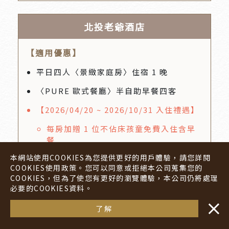
北投老爺酒店
【適用優惠】
平日四人〈景緻家庭房〉住宿 1 晚
〈PURE 歐式餐廳〉半自助早餐四客
【2026/04/20 ~ 2026/10/31 入住禮遇】
每房加贈 1 位不佔床孩童免費入住含早
餐
本網站使用COOKIES為您提供更好的用戶體驗，請您詳閱
【2026/03/01 ~ 2027/06/30 入住禮遇】
COOKIES使用政策。您可以同意或拒絕本公司蒐集您的
每房加贈 1 位不佔床孩童免費入住含早
COOKIES，但為了使您有更好的瀏覽體驗，本公司仍將處理
必要的COOKIES資料。
餐
・・
立即訂房
【55歲以上旅人限定禮遇】
了解
每房贈〈采 SELECT〉200元抵用券