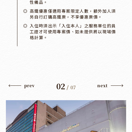
性備品。
高鐵優惠僅適用專案限定人數，額外加人須
另自行訂購高鐵票，不享優惠票價。
入住時須出示「入住本人」之服務單位的員
工證才可使用專案價、如未提供將以現場價
格計算。
02
prev
next
/
07