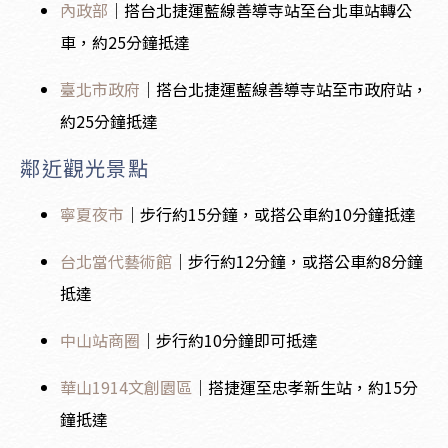
內政部
｜搭台北捷運藍線善導寺站至台北車站轉公
車，約25分鐘抵達
臺北市政府
｜搭台北捷運藍線善導寺站至市政府站，
約25分鐘抵達
鄰近觀光景點
寧夏夜市
｜步行約15分鐘，或搭公車約10分鐘抵達
台北當代藝術館
｜步行約12分鐘，或搭公車約8分鐘
抵達
中山站商圈
｜步行約10分鐘即可抵達
華山1914文創園區
｜搭捷運至忠孝新生站，約15分
鐘抵達