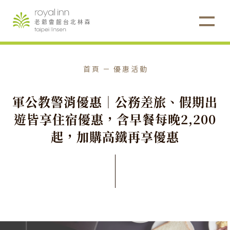
首頁
優惠活動
軍
公
教
警
消
優
惠
｜
公
務
差
旅
、
假
期
出
遊
皆
享
住
宿
優
惠
，
含
早
餐
每
晚
2
,
2
0
0
起
，
加
購
高
鐵
再
享
優
惠
住宿優惠