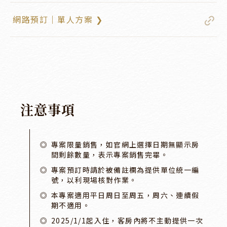
網路預訂｜單人方案 ❯
注
意
事
項
專案限量銷售，如官網上選擇日期無顯示房
間剩餘數量，表示專案銷售完畢。
專案預訂時請於被備註欄為提供單位統一編
號，以利現場核對作業。
本專案適用平日周日至周五，周六、連續假
期不適用。
2025/1/1起入住，客房內將不主動提供一次