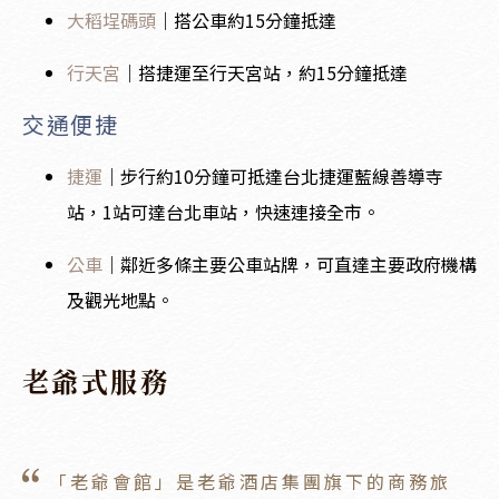
大稻埕碼頭
｜搭公車約15分鐘抵達
行天宮
｜搭捷運至行天宮站，約15分鐘抵達
交通便捷
捷運
｜步行約10分鐘可抵達台北捷運藍線善導寺
站，1站可達台北車站，快速連接全市。
公車
｜鄰近多條主要公車站牌，可直達主要政府機構
及觀光地點。
老爺式服務
「老爺會館」是老爺酒店集團旗下的商務旅