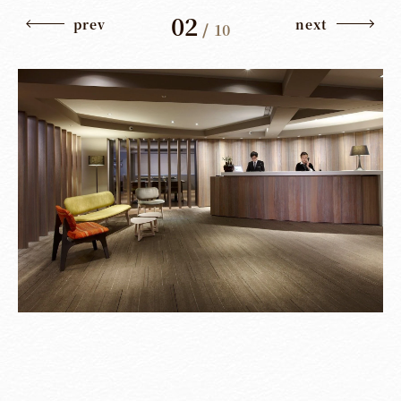
02
prev
next
/
10