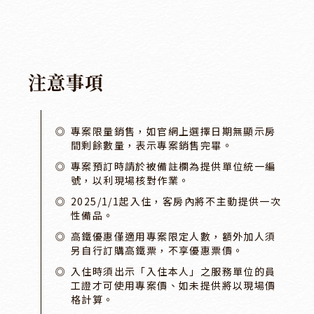
注
意
事
項
專案限量銷售，如官網上選擇日期無顯示房
間剩餘數量，表示專案銷售完畢。
專案預訂時請於被備註欄為提供單位統一編
號，以利現場核對作業。
2025/1/1起入住，客房內將不主動提供一次
性備品。
高鐵優惠僅適用專案限定人數，額外加人須
另自行訂購高鐵票，不享優惠票價。
入住時須出示「入住本人」之服務單位的員
工證才可使用專案價、如未提供將以現場價
格計算。