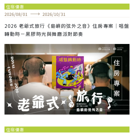
住宿優惠
2026
/
08
/
01
2026
/
10
/
31
2026 老爺式旅行《島嶼的弦外之音》住房專案｜唱盤
轉動時－黑膠時光與舞廳派對節奏
住宿優惠