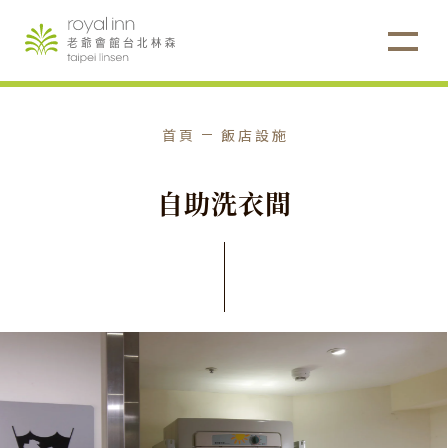
首頁
飯店設施
自
助
洗
衣
間