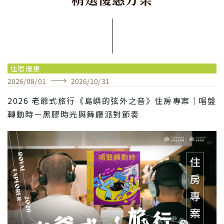
住宿優惠
2026
/
08
/
01
2026
/
10
/
31
2026 老爺式旅行《島嶼的弦外之音》住房專案｜唱盤
轉動時－黑膠時光與舞廳派對節奏