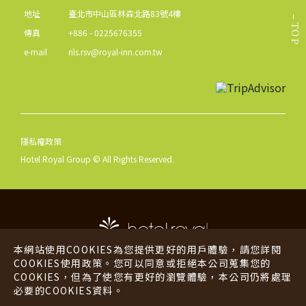
地址
臺北市中山區林森北路83號4樓
TOP
傳真
+886 - 0225676355
e-mail
rils.rsv@royal-inn.com.tw
隱私權政策
Hotel Royal Group © All Rights Reserved.
本網站使用COOKIES為您提供更好的用戶體驗，請您詳閱
COOKIES使用政策。您可以同意或拒絕本公司蒐集您的
COOKIES，但為了使您有更好的瀏覽體驗，本公司仍將處理
老爺酒店
老爺行旅
必要的COOKIES資料。