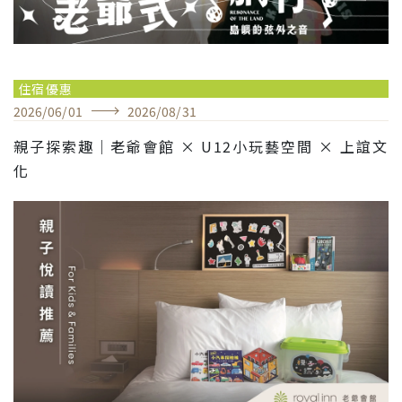
住宿優惠
2026
/
06
/
01
2026
/
08
/
31
親子探索趣｜老爺會館 × U12小玩藝空間 × 上誼文
化