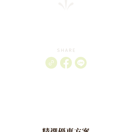
SHARE
精
選
優
惠
方
案