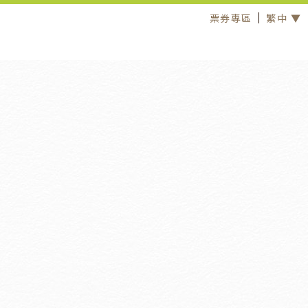
票券專區
繁中 ▼
住宿優惠
2026
/
01
/
02
2026
/
09
/
30
Fun肆玩味｜老爺會館 × Razzle Dazzle｜
雙人每晚$2,899起贈鹽酥雞雙人餐