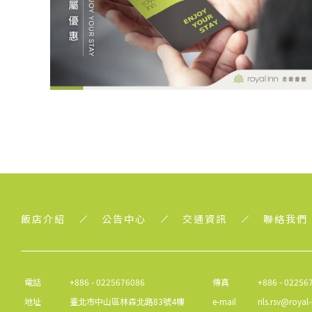
飯店介紹
公告中心
交通資訊
聯絡我們
電話
+886 - 0225676086
傳真
+886 - 02256
地址
臺北市中山區林森北路83號4樓
e-mail
rils.rsv@royal