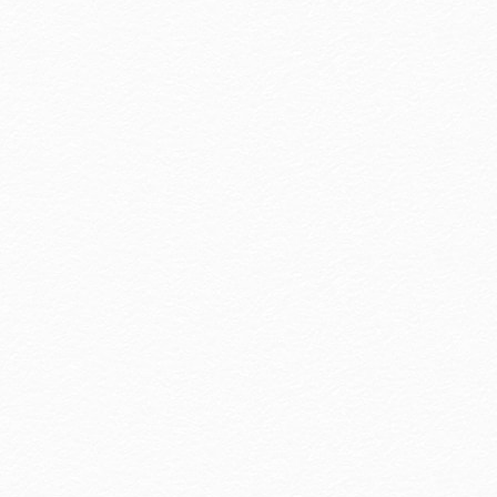
專案入住即贈「Razzle Dazzle」鹽酥雞雙人餐！
即刻出遊、玩味旅程！
more