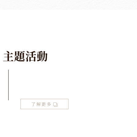
主
題
活
動
了解更多
2026 老爺式旅行《島嶼的弦外之音》唱盤