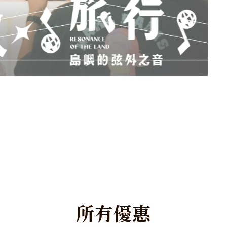
所
有
優
惠