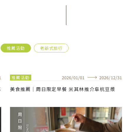
推薦活動
老爺式旅行
1
推薦活動
2026
/
01
/
01
2026
/
12
/
31
專
美食推薦｜周日限定早餐 米其林推介阜杭豆漿