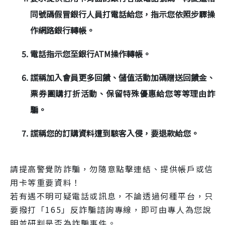
同號碼假冒銀行人員打電話給您，指示您依照步驟操
作網路銀行轉帳。
電話指示您至銀行ATM操作轉帳。
謊稱加入會員更多回饋、儲值活動加碼贈送回饋金、
票券團購打折活動、保留特殊優惠給您等等理由詐
騙。
謊稱您的訂購資料遭到駭客入侵，要退款給您。
請提高警覺防詐騙，勿隨意點擊連結、提供帳戶或信
用卡等重要資料！
若有遇不明可疑電話或訊息，不論透過何種平台，只
要撥打「165」反詐騙諮詢專線，即可由專人為您說
明並研判是否為詐騙事件。