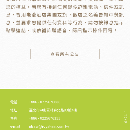
您的權益，若您有接到任何疑似詐騙電話、信件或訊
息，冒用老爺酒店集團或旗下飯店之名義告知中獎訊
息，並要求您提供任何資料等行為，請勿按訊息指示
點擊連結，或依循詐騙語音、簡訊指示操作回電！
查看所有公告
電話
+886 - 0225676086
地址
臺北市中山區林森北路83號4樓
TOP
傳真
+886 - 0225676355
e-mail
rils.rsv@royal-inn.com.tw