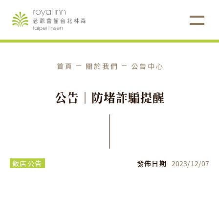
首頁
關於我們
公告中心
公
告
｜
防
堵
詐
騙
提
醒
飯店公告
發佈日期
2023
/
12
/
07