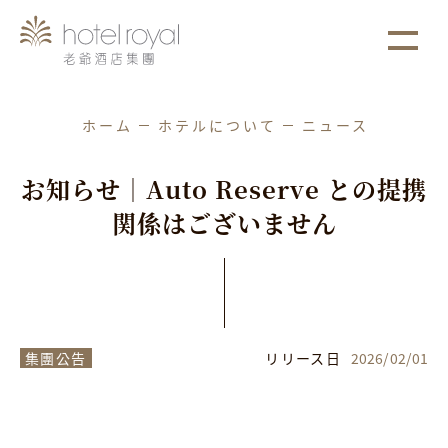
1. 本飯店游泳池將於2021/05/01 ~ 2021/05/03
more
進行年度保養工作。
ホーム
ホテルについて
ニュース
お
知
ら
せ
｜
A
u
t
o
R
e
s
e
r
v
e
と
の
提
携
関
係
は
ご
ざ
い
ま
せ
ん
集團公告
リリース日
2026
/
02
/
01