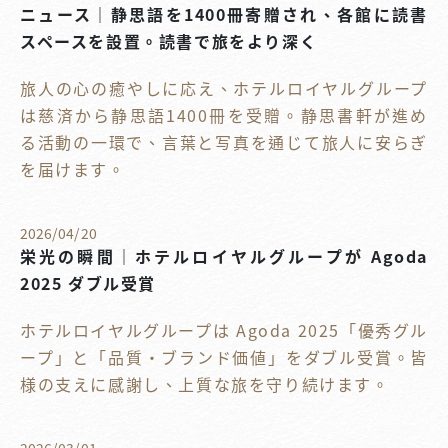
ニュース｜静思語を1400冊寄贈され、各館に読書
スペースを設置。読書で旅をより深く
旅人の心の癒やしに応え、ホテルロイヤルグループ
は慈済から静思語1400冊を受贈。静思書軒が進め
る活動の一環で、言葉と写真を通じて旅人に安らぎ
を届けます。
2026
/
04
/
20
栄光の瞬間｜ホテルロイヤルグループが Agoda
2025 ダブル受賞
ホテルロイヤルグループは Agoda 2025「優秀グル
ープ」と「品質・ブランド価値」をダブル受賞。皆
様の支えに感謝し、上質な旅を守り続けます。