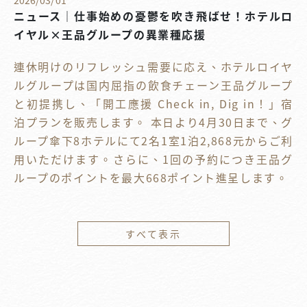
2026
/
03
/
01
ニュース｜仕事始めの憂鬱を吹き飛ばせ！ホテルロ
イヤル×王品グループの異業種応援
連休明けのリフレッシュ需要に応え、ホテルロイヤ
ルグループは国内屈指の飲食チェーン王品グループ
と初提携し、「開工應援 Check in, Dig in！」宿
泊プランを販売します。 本日より4月30日まで、グ
ループ傘下8ホテルにて2名1室1泊2,868元からご利
用いただけます。さらに、1回の予約につき王品グ
ループのポイントを最大668ポイント進呈します。
すべて表示