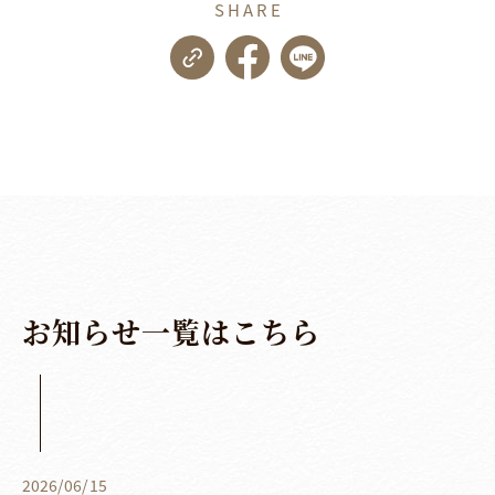
SHARE
お
知
ら
せ
一
覧
は
こ
ち
ら
2026
/
06
/
15