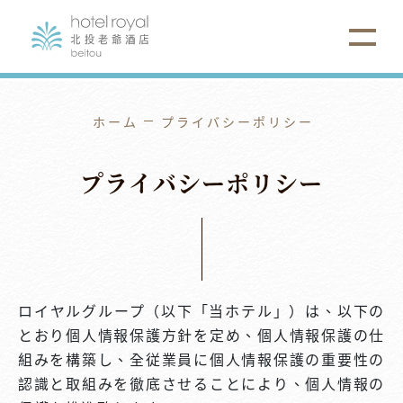
ホーム
プライバシーポリシー
プ
ラ
イ
バ
シ
ー
ポ
リ
シ
ー
ロイヤルグループ（以下「当ホテル」）は、以下の
とおり個人情報保護方針を定め、個人情報保護の仕
組みを構築し、全従業員に個人情報保護の重要性の
認識と取組みを徹底させることにより、個人情報の