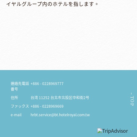
イヤルグループ内のホテルを指します。
連絡先電話
+886 - 0228969777
番号
住所
台湾 11252 台北市北投区中和街2号
TOP
ファックス
+886 - 0228969669
e-mail
hrbt.service@bt.hotelroyal.com.tw