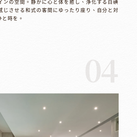
インの空間。静かに心と体を癒し、浄化する白磺
感じさせる和式の客間にゆったり座り、自分と対
ひと時を。
04