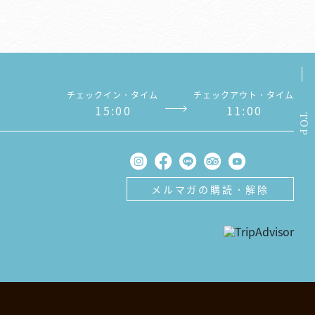
チェックイン．タイム
チェックアウト．タイム
1
5
:
0
0
1
1
:
0
0
TOP
メルマガの購読．解除