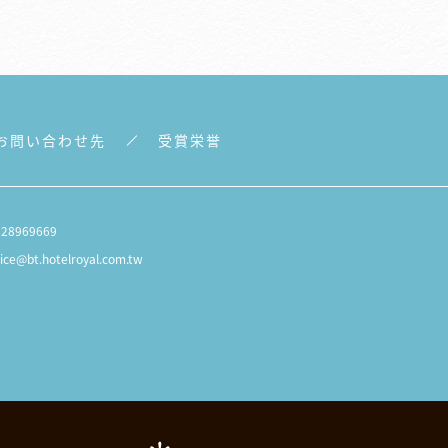
お問い合わせ先
受賞栄誉
228969669
vice@bt.hotelroyal.com.tw