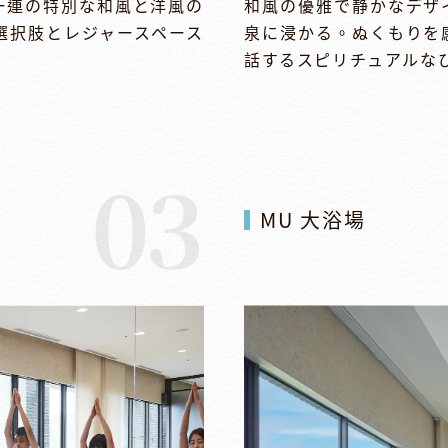
一連の特別な和風と洋風の
和風の優雅で静かなデザ
選択肢とレジャースペース
泉に浸かる。ぬくもりを
話するスピリチュアルな
03
MU 大浴場