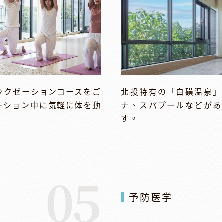
ラクゼーションコースをご
北投特有の「白磺温泉」
ーション中に気軽に体を動
ナ、スパプールなどがあ
す。
05
予防医学