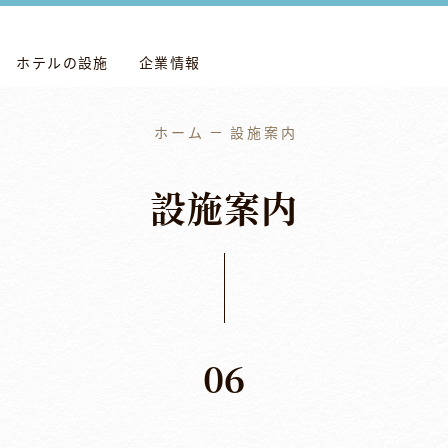
ホテルの設施
企業情報
ホーム
設施案内
設
施
案
内
06