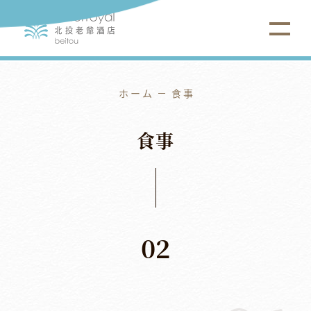
ホーム
食事
食
事
02