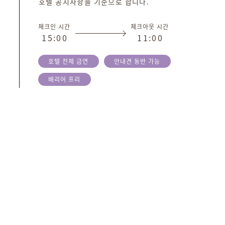
호텔 공지사항을 기준으로 합니다.
체크인 시간
체크아웃 시간
1
5
:
0
0
1
1
:
0
0
호텔 전체 금연
안내견 동반 가능
배리어 프리
SHARE