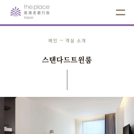
메인
객실 소개
스
탠
다
드
트
윈
룸