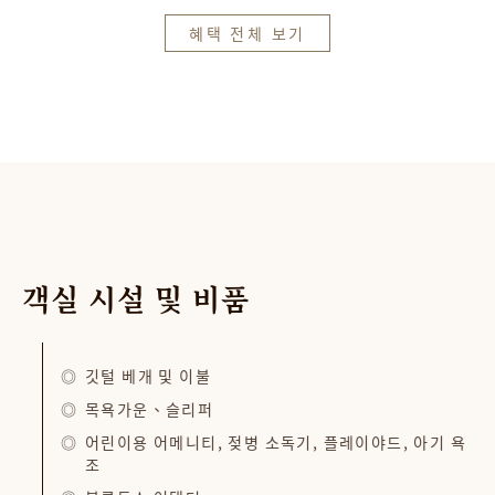
혜택 전체 보기
객실
시설
및
비품
깃털 베개 및 이불
목욕가운、슬리퍼
어린이용 어메니티, 젖병 소독기, 플레이야드, 아기 욕
조