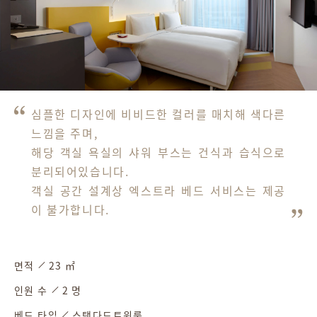
심플한 디자인에 비비드한 컬러를 매치해 색다른 
느낌을 주며,

해당 객실 욕실의 샤워 부스는 건식과 습식으로 
분리되어있습니다. 

객실 공간 설계상 엑스트라 베드 서비스는 제공
이 불가합니다.
면적
23 ㎡
인원 수
2 명
베드 타입
스탠다드트윈룸