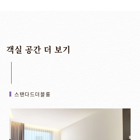
객실
공간
더
보기
스탠다드더블룸