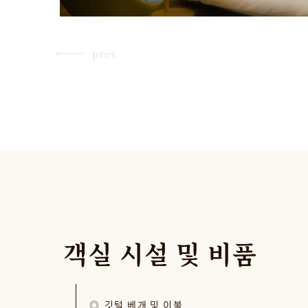
prev
객실
시설
및
비품
깃털 베개 및 이불