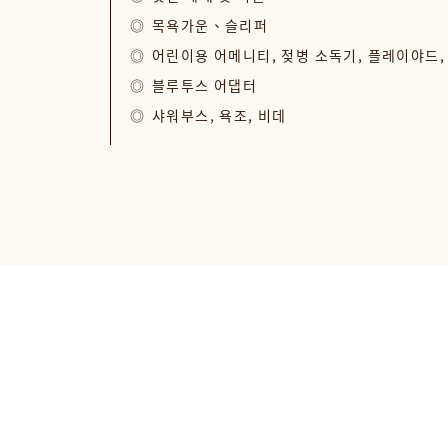
목욕가운、슬리퍼
어린이용 어메니티, 젖병 소독기, 플레이야드,
블루투스 어댑터
샤워부스, 욕조, 비데