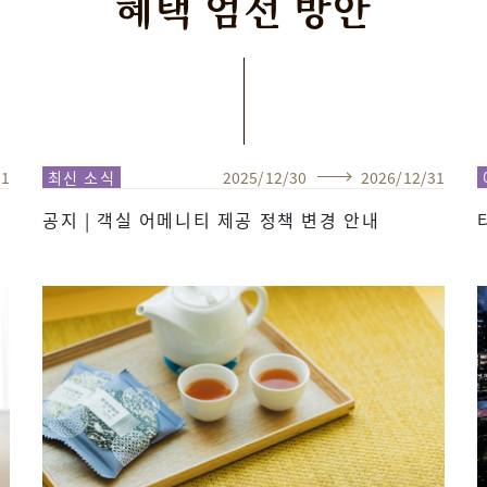
혜택
엄선
방안
31
최신 소식
2025
/
12
/
30
2026
/
12
/
31
공지 | 객실 어메니티 제공 정책 변경 안내