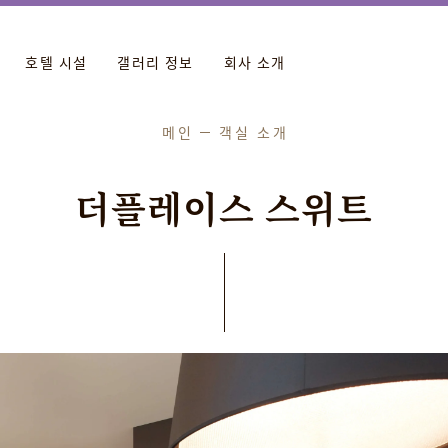
호텔 시설
갤러리 정보
회사 소개
메인
객실 소개
더
플
레
이
스
스
위
트