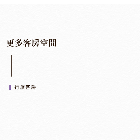
更
多
客
房
空
間
行旅客房