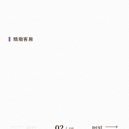
精緻客房
02
prev
next
/
08