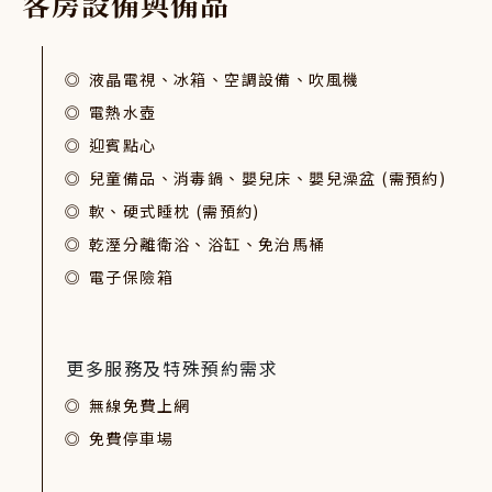
客
房
設
備
與
備
品
液晶電視、冰箱、空調設備、吹風機
電熱水壺
迎賓點心
兒童備品、消毒鍋、嬰兒床、嬰兒澡盆 (需預約)
軟、硬式睡枕 (需預約)
乾溼分離衛浴、浴缸、免治馬桶
電子保險箱
更多服務及特殊預約需求
無線免費上網
免費停車場