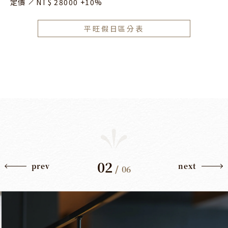
定價
NT$ 28000 +10%
平旺假日區分表
02
prev
next
/
06