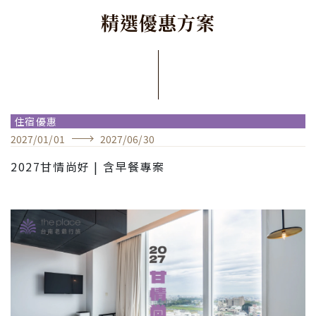
精
選
優
惠
方
案
住宿優惠
2027
/
01
/
01
2027
/
06
/
30
2027甘情尚好 | 含早餐專案