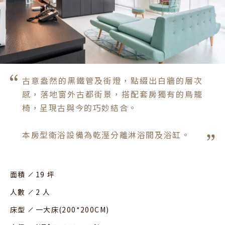
古意盎然的黑鐵管及街燈，點綴出白牆的層次
感，落地窗外古都街景，搭配套房獨有的鳥籠
椅，呈現古與今的巧妙結合。

本房型衛浴設備為乾溼分離淋浴間及浴缸。
面積
19 坪
人數
2 人
床型
一大床(200*200CM)