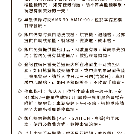
樓櫃檯購買。 如有任何問題，請不吝與櫃檯聯繫，
祝您有個美好的一天！
早餐供應時間AM6:30-AM10:00，位於本館五樓-
甘粹餐廳。
飯店備有付費自助洗衣機、烘衣機、泡麵機，另亦
提供自助枕頭櫃、製冰機、微波爐、飲水機。
飯店免費提供嬰兒用品，因數量有限，敬請事先預
約；館內另備有其他備品，歡迎來電詢問。
登記住宿日當天若遇飯店所在地發生不可抗拒因
素，如因地震導致交通中斷、或中央氣象局發佈陸
上颱風警報，請於入住日起三日內(含當日)，與訂
房中心聯絡，可退回全額保證金，不收取手續費。
停車指引： 飯店入口位於中華東路一段→地下室
B1或B2→盡量往離場出口處停→專用黑色電梯在
附近。提醒您：車潮尖峰下午4-8點，遇排隊時請
開至大廳指引周邊停車場。
飯店提供遊戲機(PS4、SWITCH、桌遊)租用服
務，使用及收費方式，歡迎來電洽詢。
以上内容若有變動，恕不另行通知，並以飯店公告