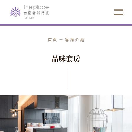
首頁
客房介紹
品
味
套
房