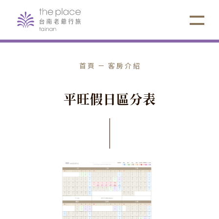
選擇項目
首頁
客房介紹
⌵
2027年1-6月平旺假日定義說明
平
旺
假
日
區
分
表