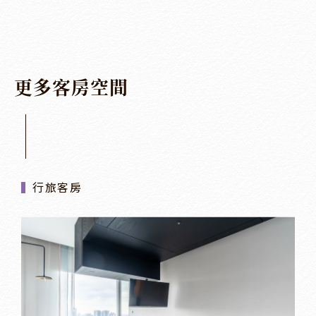
更
多
客
房
空
間
行旅客房