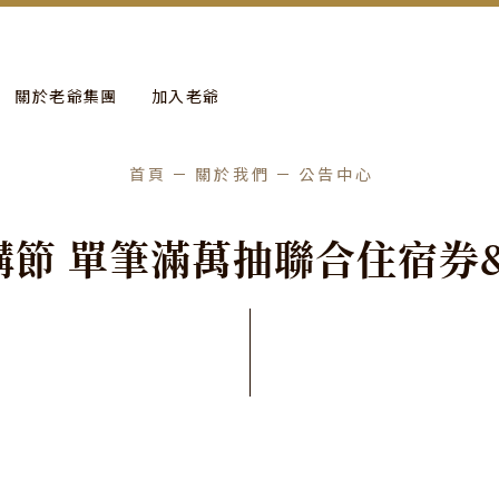
more
進行年度保養工作。
關於老爺集團
加入老爺
首頁
關於我們
公告中心
購
節
單
筆
滿
萬
抽
聯
合
住
宿
券
發佈日期
2023
/
05
/
15