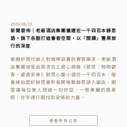
2026
/
06
/
15
新聞發佈｜老爺酒店集團獲贈近一千四百本靜思
語。旗下各館打造書香空間，以「閱讀」豐厚旅
行的深度
著眼於現代旅人對精神滋養的實質需求，老爺酒
店集團接受由慈濟志工發心捐贈《慈悲：時時歡
喜，處處安身》靜思心靈小語近一千四百本。贈
書緣由起於靜思書軒長期推動靜思語入飯店，期
望讓每位旅人透過一句好話、一張美麗的風景
照，在字裡行間找到安頓的力量。
查看所有公告