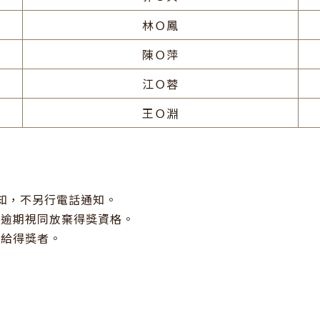
林Ｏ鳳
陳Ｏ萍
江Ｏ蓉
王Ｏ淵
知，不另行電話通知。

，逾期視同放棄得獎資格。

送給得獎者。