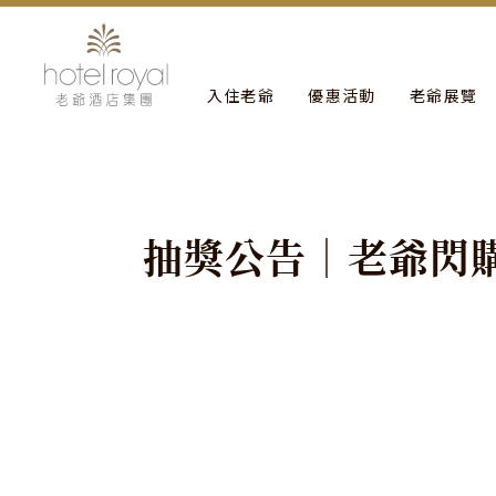
1. 本飯店游泳池將於2021/05/01 ~ 2021/05/03 
入住老爺
優惠活動
老爺展覽
抽
獎
公
告
｜
老
爺
閃
集團公告