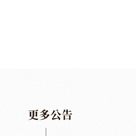
更
多
公
告