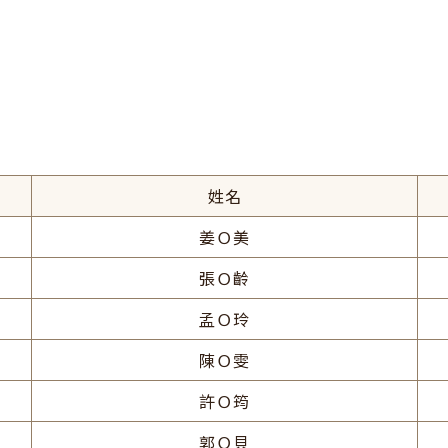
姓名
姜Ｏ美
張Ｏ齡
孟Ｏ玲
陳Ｏ雯
許Ｏ筠
郭Ｏ貝