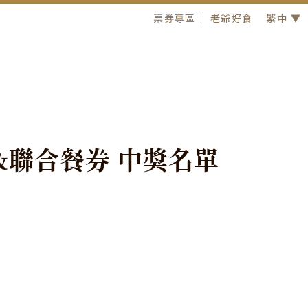
票券專區
老爺好食
繁中 ▼
&
聯
合
餐
券
中
獎
名
單