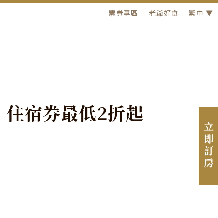
票券專區
老爺好食
繁中 ▼
！
住
宿
券
最
低
2
折
起
立即訂房