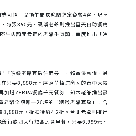
，持券可擇一兌換午間或晚間指定套餐4客，現享
晚餐，每張850元。礁溪老爺則推出雲天自助餐廳
台北國際牛肉麵節肯定的老爺牛肉麵，首度推出「冷
出「頂級老爺套房住宿券」，獨賣優惠價，最
現在只要8,888元。座落草悟道商圈的台中大毅
再加贈ZEBRA餐廳千元餐券。知本老爺推出豪
礁溪老爺全館唯一26坪的「精緻老爺套房」，含
8,888元，折扣後約4.2折。台北老爺則推出
老爺行旅四人行旅套房含早餐，只要6,999元。