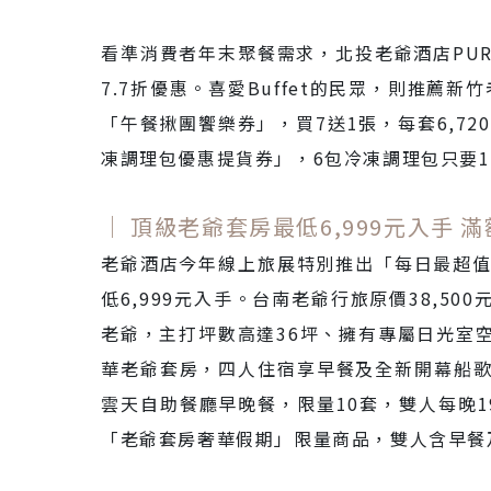
看準消費者年末聚餐需求，北投老爺酒店PUR
7.7折優惠。喜愛Buffet的民眾，則推薦
「午餐揪團饗樂券」，買7送1張，每套6,72
凍調理包優惠提貨券」，6包冷凍調理包只要1,
｜ 頂級老爺套房最低
6,999元入手 
老爺酒店今年線上旅展特別推出「每日最超
低6,999元入手。台南老爺行旅原價38,5
老爺，主打坪數高達36坪、擁有專屬日光室空
華老爺套房，四人住宿享早餐及全新開幕船歌餐
雲天自助餐廳早晚餐，限量10套，雙人每晚19
「老爺套房奢華假期」限量商品，雙人含早餐及6