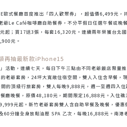
E歐式餐廳首度推出「四人歡聚券」，超值價6,499元
新竹老爺Le Café咖啡廳自助餐券，不分平假日任選午餐或
0元起；買17送3張，每套16,320元。連續兩年榮獲
900元。
滿額再抽最新款iPhone15
值」活動，連續七天，每日下午三點由不同老爺飯店限量推
00元的老爺套房，24坪大寬敞住宿空間，雙人入住含早餐，
間的頂級行旅套房，雙人每晚9,888元，週一至週四入住
廳晚餐，原價48,180元，期間限定16,888元。入住
,999元起。新竹老爺套房雙人含自助早餐及晚餐，優惠價
0分鐘全身放鬆油壓 SPA 乙次，每晚16,888元。南港