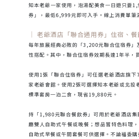
知本老爺一家使用，泡湯配美食一日遊只要1
券」，最低6,999元即可入手。線上消費單筆
｜ 老爺酒店「聯合通用券」住宿、
每年旅展經典必敗的「3,200元聯合住宿券
性搭配。其中，聯合住宿券效期長達1年半，買
使用1張「聯合住宿券」可任選老爺酒店旗下
家老爺會館。使用2張可選擇知本老爺或北投
標準套房一泊二食，現省19,880元。
持「1,980元聯合餐飲券」可用於老爺酒店集
廳雙人自助式午餐或晚餐；想品嘗特色料理，另有
自助式早餐或午間套餐可供選擇。不論福委購