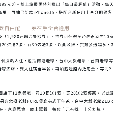
,999元起。線上旅展更特別推出「每日最超值」活動，每
滿萬，再抽最新款iPhone15，搭配台新信用卡享分期優惠
餐飲自由配 一券在手全台通用
」及「1,980元聯合餐飲券」，持券可任選全台老爺酒店1
20張送2張、買30張送3張，以此類推，買越多送越多，
7個據點入住，包括南港老爺、台中大毅老爺、台南老爺
老爺酒店，雙人住宿含早餐，再加贈送館內抵用金，等同2.
團旗下12家餐廳，買10張送1張、買20送2張優惠，以此類
北投老爺PURE餐廳英式下午茶、台中大毅老爺ZEBRA義式
券、家庭聚會、歲末聚餐，每位千元有找，十分划算。