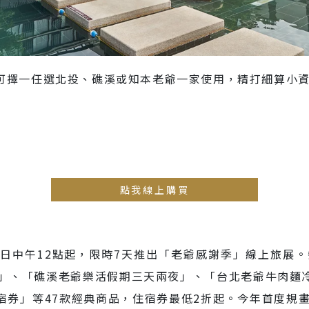
，可擇一任選北投、礁溪或知本老爺一家使用，精打細算小
點我線上購買
日中午12點起，限時7天推出「老爺感謝季」線上旅展。祭
飲券」、「礁溪老爺樂活假期三天兩夜」、「台北老爺牛肉麵冷
住宿券」等47款經典商品，住宿券最低2折起。今年首度