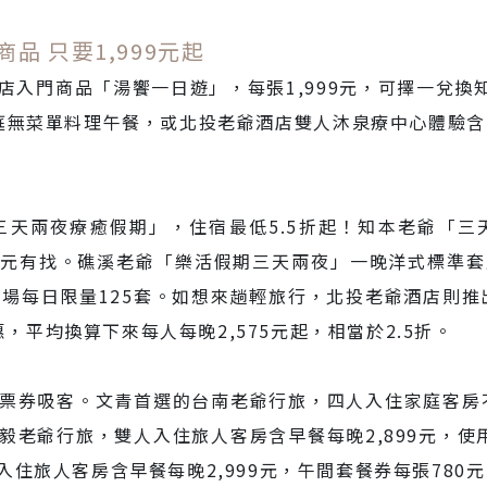
品 只要1,999元起
入門商品「湯饗一日遊」，每張1,999元，可擇一兌換
庭無菜單料理午餐，或北投老爺酒店雙人沐泉療中心體驗含P
三天兩夜療癒假期」，住宿最低5.5折起！知本老爺「三
3,000元有找。礁溪老爺「樂活假期三天兩夜」一晚洋式標
，展場每日限量125套。如想來趟輕旅行，北投老爺酒店則推
惠，平均換算下來每人每晚2,575元起，相當於2.5折。
票券吸客。文青首選的台南老爺行旅，四人入住家庭客房不含
毅老爺行旅，雙人入住旅人客房含早餐每晚2,899元，使
住旅人客房含早餐每晚2,999元，午間套餐券每張780元