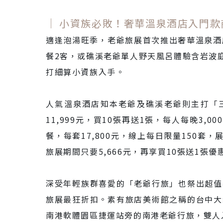
｜ 小資族必敗！奢華溫泉酒店入門款商
適逢泡湯旺季，老爺旅展首次推出奢華溫泉酒店
餐2客，或礁溪老爺單人野天風呂體驗含岩波
打細算小資族入手。
人氣溫泉酒店知本老爺及礁溪老爺則主打「
11,999元，買10張再送1張，每人每晚
餐，每套17,800元，線上每日限量150套
旅展期間只要5,666元，再享買10張送1張優
深受年輕族群喜愛的「老爺行旅」也祭出超值
旅展最狂折扣。素有旅店美術館之稱的台中大
南港軟體園區捷運站旁的南港老爺行旅，雙人入