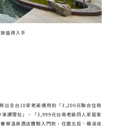
資族值得入手
知本老爺「
出全台10家老爺通用的「3,200元聯合住宿
凍調理包」、「3,999元台南老爺四人家庭客
規畫奢華溫泉酒店體驗入門款，任選北投、礁溪或