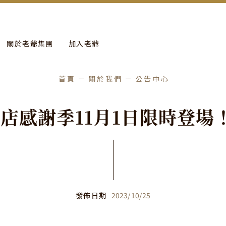
more
進行年度保養工作。
關於老爺集團
加入老爺
首頁
關於我們
公告中心
酒
店
感
謝
季
1
1
月
1
日
限
時
登
場
發佈日期
2023
/
10
/
25