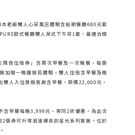
知本老爺雙人心采風呂體驗含船歌餐廳680元套
URE歐式餐廳雙人英式下午茶1套，最適合精
天兩夜住宿券」含兩次早餐及一次晚餐，每張
準套房加贈一晚露營區體驗，雙人住宿含早餐及晚
出雙人入住景緻客房含早餐，原價22,000元，
早餐每晚3,999元，等同2折優惠，為此次
用2張券可升等浪漫爆表的星光系列客房。位於
。