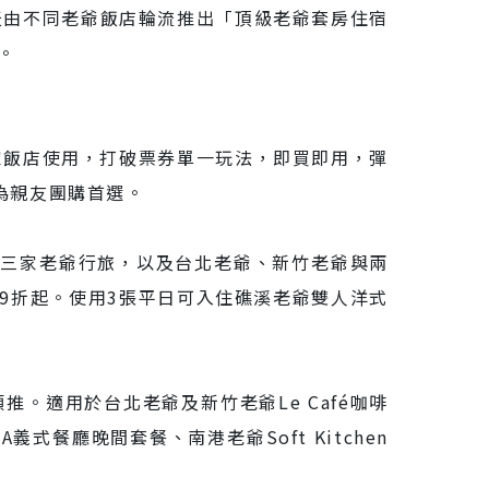
天由不同老爺飯店輪流推出「頂級老爺套房住宿
。
0家飯店使用，打破票券單一玩法，即買即用，彈
為親友團購首選。
等三家老爺行旅，以及台北老爺、新竹老爺與兩
9折起。使用3張平日可入住礁溪老爺雙人洋式
推。適用於台北老爺及新竹老爺Le Café咖啡
餐廳晚間套餐、南港老爺Soft Kitchen