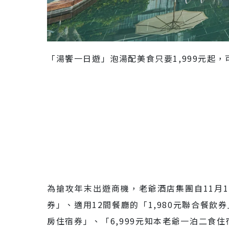
「湯饗一日遊」泡湯配美食只要1,999元起
為搶攻年末出遊商機，老爺酒店集團自11月1
券」、適用12間餐廳的「1,980元聯合餐
房住宿券」、「6,999元知本老爺一泊二食