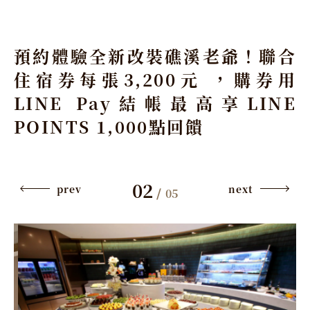
預約體驗全新改裝礁溪老爺！聯合
住宿券每張3,200元 ，購券用
LINE Pay結帳最高享LINE
POINTS 1,000點回饋
02
prev
next
/
05