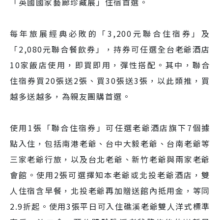
「英國國家藝廊珍藏展」住宿首選。
每年旅展經典必敗的「3,200元聯合住宿券」及
「2,080元聯合餐飲券」，持券可任選全台老爺酒店
10家飯店使用，即買即用，彈性搭配。其中，聯合
住宿券買20張送2張、買30張送3張，以此類推，買
越多送越多，為親友團購首選。
使用1張「聯合住宿券」可任選老爺酒店旗下7個據
點入住，包括南港老爺、台中大毅老爺、台南老爺等
三家老爺行旅，以及台北老爺、新竹老爺與兩家老爺
會館。使用2張可選擇知本老爺或北投老爺酒店，雙
人住宿含早餐，北投老爺再加贈送館內抵用金，等同
2.9折起。使用3張平日可入住礁溪老爺雙人洋式標準