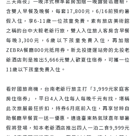
三天兩夜」一晚洋式標準套房加贈一晚露營區體驗，
含雙人早餐及晚餐，每套17,800元，6/16前預約暑
假入住，享6-11歲一位孩童免費。素有旅店美術館
之稱的台中大毅老爺行旅，雙人入住旅人客房含早餐
每晚3,300元，6歲以下孩童免費入住，再加贈
ZEBRA餐廳800元抵用券。新北投捷運站旁的北投老
爺酒店則是推出5,666元雙人歡夏住宿券，可攜一位
11歲以下孩童免費入住。
看好國旅商機，台南老爺行旅主打「3,999元家庭客
房住宿券」，平日4人入住每人每晚千元有找，堪稱
此次旅展最狂折扣，持券6月底前入住，再享甘粹自
助餐廳早餐買一送一優惠。適逢臺東熱氣球嘉年華暑
假將登場，知本老爺酒店推出四人一泊二食9,999元