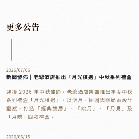
更
多
公
告
2026
/
07
/
06
新聞發佈｜老爺酒店推出「月光棋遇」中秋系列禮盒
迎接 2026 年中秋佳節，老爺酒店集團推出年度中秋
系列禮盒「月光棋遇」，以明月、團圓與棋局為設計
靈感，打造「經典雙層」、「眺月」、「月見」及
「月映」四款禮盒。
2026
/
06
/
15