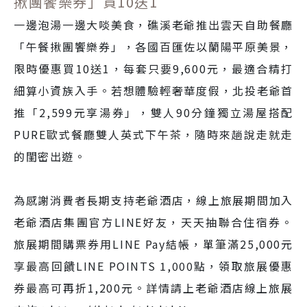
揪團饗樂券」買10送1
一邊泡湯一邊大啖美食，礁溪老爺推出雲天自助餐廳
「午餐揪團饗樂券」，各國百匯佐以蘭陽平原美景，
限時優惠買10送1，每套只要9,600元，最適合精打
細算小資族入手。若想體驗輕奢華度假，北投老爺首
推「2,599元享湯券」，雙人90分鐘獨立湯屋搭配
PURE歐式餐廳雙人英式下午茶，隨時來趟說走就走
的閨密出遊。
為感謝消費者長期支持老爺酒店，線上旅展期間加入
老爺酒店集團官方LINE好友，天天抽聯合住宿券。
旅展期間購票券用LINE Pay結帳，單筆滿25,000元
享最高回饋LINE POINTS 1,000點，領取旅展優惠
券最高可再折1,200元。詳情請上老爺酒店線上旅展