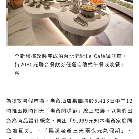
全新餐檯改裝完成的台北老爺Le Café咖啡廳，
持2080元聯合餐飲券任選自助式午餐或晚餐2
客
為搶攻暑假市場，老爺酒店集團將於5月13日中午12
時推出限時四天「老爺閃購節」線上旅展。以暑假出
遊為商品設計概念，祭出「9,999元知本老爺家庭同
遊迎夏券」、「礁溪老爺三天兩夜元氣假期」、