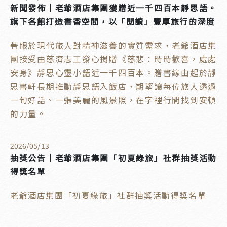
新聞發佈｜老爺酒店集團獲贈近一千四百本靜思語。
旗下各館打造書香空間，以「閱讀」豐厚旅行的深度
著眼於現代旅人對精神滋養的實質需求，老爺酒店集
團接受由慈濟志工發心捐贈《慈悲：時時歡喜，處處
安身》靜思心靈小語近一千四百本。贈書緣由起於靜
思書軒長期推動靜思語入飯店，期望讓每位旅人透過
一句好話、一張美麗的風景照，在字裡行間找到安頓
的力量。
2026
/
05
/
13
抽獎公告｜老爺酒店集團「初夏綠旅」社群抽獎活動
得獎名單
老爺酒店集團「初夏綠旅」社群抽獎活動得獎名單