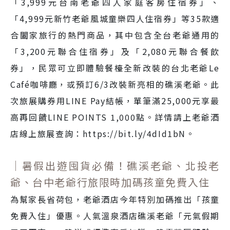
「3,999元台南老爺四人家庭客房住宿券」、
「4,999元新竹老爺風城童樂四人住宿券」等35款適
合闔家旅行的熱門商品，其中包含全台老爺通用的
「3,200元聯合住宿券」及「2,080元聯合餐飲
券」，民眾可立即體驗餐檯全新改裝的台北老爺Le
Café咖啡廳，或預訂6/3改裝新亮相的礁溪老爺。此
次旅展購券用LINE Pay結帳，單筆滿25,000元享最
高再回饋LINE POINTS 1,000點。詳情請上老爺酒
店線上旅展查詢：https://bit.ly/4dId1bN。
｜暑假出遊囤貨必備！礁溪老爺、北投老
爺、台中老爺行旅限時加碼孩童免費入住
為幫家長省荷包，老爺酒店今年特別加碼推出「孩童
免費入住」優惠。人氣溫泉酒店礁溪老爺「元氣假期