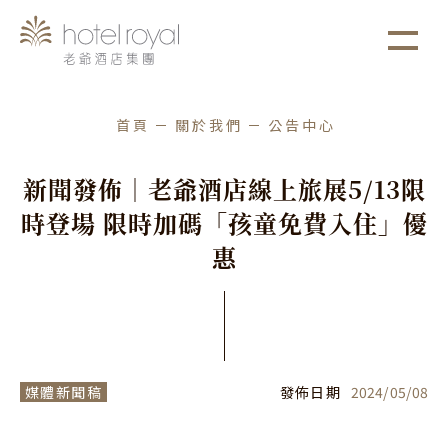
1. 本飯店游泳池將於2021/05/01 ~ 2021/05/03
more
進行年度保養工作。
首頁
關於我們
公告中心
新
聞
發
佈
｜
老
爺
酒
店
線
上
旅
展
5
/
1
3
限
時
登
場
限
時
加
碼
「
孩
童
免
費
入
住
」
優
惠
媒體新聞稿
發佈日期
2024
/
05
/
08