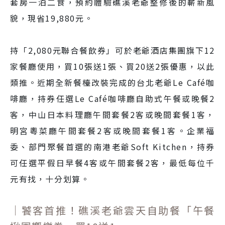
套房一泊二食，預約體驗礁溪老爺整修後的嶄新風
貌，現省19,880元。
持「2,080元聯合餐飲券」可於老爺酒店集團旗下12
家餐廳使用，買10張送1張、買20送2張優惠，以此
類推。近期全新餐檯改裝完成的台北老爺Le Café咖
啡廳，持券任選Le Café咖啡廳自助式午餐或晚餐2
客，中山日本料理廳午間套餐2客或晚間套餐1客，
明宮粵菜廳午間套餐2客或晚間套餐1客。企業福
委、部門聚餐首選的南港老爺Soft Kitchen，持券
可任選平假日早餐4客或午間套餐2客，最低每位千
元有找，十分划算。
｜饕客首推！礁溪老爺雲天自助餐「午餐