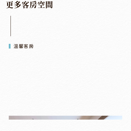
更
多
客
房
空
間
溫馨客房