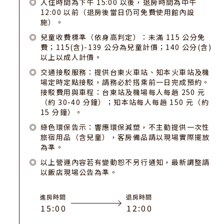
入住時間為下午 15:00 以後，退房時間為中午
12:00 以前（退房後當日仍可免費使用館內設
施）。
兒童收費標準（依身高判定）：未滿 115 公分免
費；115(含)-139 公分為兒童計價；140 公分(含)
以上以成人計價。
交通接駁服務：提供台東火車站、知本火車站及機
場定時定點接駁，請務必於搭乘前一日完成預約。
接駁費用與車程：台東站及機場每人每趟 250 元
（約 30-40 分鐘）；知本站每人每趟 150 元（約
15 分鐘）。
綠色環保告示：響應環保減塑，不主動提供一次性
旅宿用品（含兒童），客房備品請以現場實際擺放
為準。
以上營運內容若有變動恕不另行通知，最新調整請
以飯店現場公告為準。
進房時間
退房時間
1
5
:
0
0
1
2
:
0
0