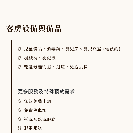
客
房
設
備
與
備
品
兒童備品、消毒鍋、嬰兒床、嬰兒澡盆 (需預約)
羽絨枕、羽絨被
乾溼分離衛浴、浴缸、免治馬桶
更多服務及特殊預約需求
無線免費上網
免費停車場
送洗及乾洗服務
郵電服務