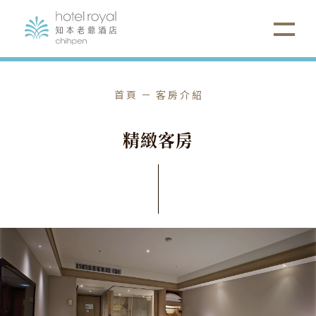
首頁
客房介紹
精
緻
客
房