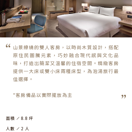
山景繚繞的雙人客房，以時尚木質設計，搭配
原住民圖騰元素，巧妙融合現代感與文化品
味，打造出簡潔又溫馨的住宿空間。精緻客房
提供一大床或雙小床兩種床型，為泡湯旅行最
佳選擇。

*客房備品以實際擺放為主
面積
8.8 坪
人數
2 人