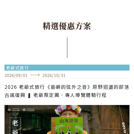
精
選
優
惠
方
案
老爺式旅行
2026
/
09
/
01
2026
/
10
/
31
2026 老爺式旅行《島嶼的弦外之音》原野迴盪的部落
古謠復興 ❚ 老爺限定團．專人導覽體驗行程