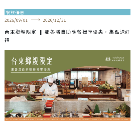
餐飲優惠
2026
/
09
/
01
2026
/
12
/
31
台東鄉親限定 ❚ 那魯灣自助晚餐獨享優惠，集點送好
禮