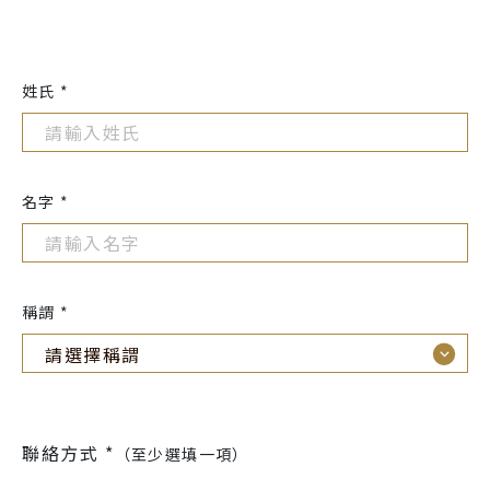
姓氏 *
名字 *
稱謂 *
聯絡方式 *
（至少選填一項）