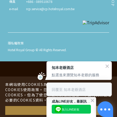
TOP
傳真
+886 - 089510678
e-mail
rcp.service@cp.hotelroyal.com.tw
隱私權政策
Hotel Royal Group © All Rights Reserved.
知本老爺酒店
點選進來瀏覽知本老爺的服務
本網站使用COOKIES為您提供更好的用戶體驗，請您詳閱
回覆至 知本老爺酒店
COOKIES使用政策。您可以同意或拒絕本公司蒐集您的
COOKIES，但為了使您有更好的瀏覽體驗，本公司仍將處理
老爺酒店
老爺行旅
必要的COOKIES資料。
成為LINE好友，最新訊息不漏接！
・・
老爺會館
海外酒店
加入LINE好友
了解