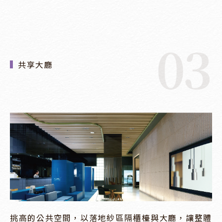
03
共享大廳
挑高的公共空間，以落地紗區隔櫃檯與大廳，讓整體