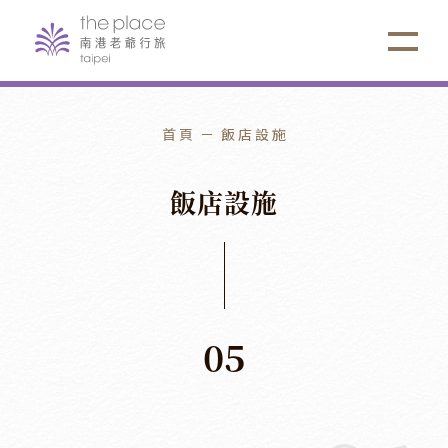
首頁
飯店設施
飯
店
設
施
05