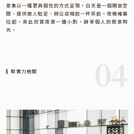
意象以一種更具個性的方式呈現。白天是一個開放空
間，提供旅人駐足、辦公或啜飲一杯茶飲。夜晚帷幕
拉起，來此欣賞夜景一邊小酌，靜享個人的愜意時
光。
04
軟實力格閣