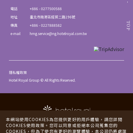
電話
+886 - 0277500588
地址
臺北市南港區經貿二路196號
TOP
傳真
+886 - 0227888582
e-mail
hrng.service@ng.hotelroyal.com.tw
隱私權政策
Hotel Royal Group © All Rights Reserved.
本網站使用COOKIES為您提供更好的用戶體驗，請您詳閱
COOKIES使用政策。您可以同意或拒絕本公司蒐集您的
COOKIES，但為了使您有更好的瀏覽體驗，本公司仍將處理