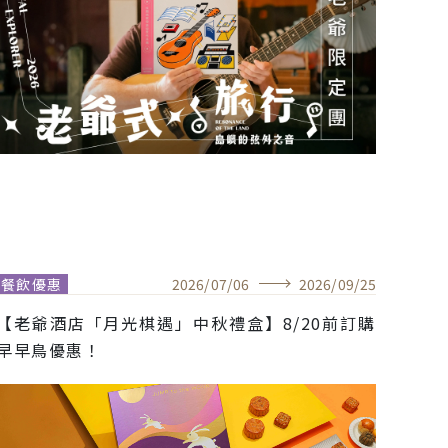
餐飲優惠
2026
/
07
/
06
2026
/
09
/
25
【老爺酒店「月光棋遇」中秋禮盒】8/20前訂購
早早鳥優惠！