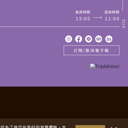
進房時間
退房時間
1
5
:
0
0
1
1
:
0
0
TOP
訂閱/取消電子報
酒店
・・
S，但為了使您有更好的瀏覽體驗，本