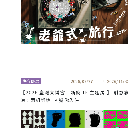
住宿優惠
2026
/
07
/
27
2026
/
11
/
3
【2026 臺灣文博會 - 新銳 IP 主題房 】 創意
港！兩組新銳 IP 邀你入住