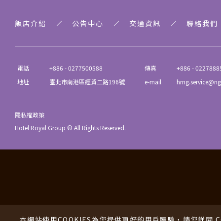
飯店介紹
公告中心
交通資訊
聯絡我們
電話
+886 - 0277500588
傳真
+886 - 0227888
地址
臺北市南港區經貿二路196號
e-mail
hrng.service@ng
隱私權政策
Hotel Royal Group © All Rights Reserved.
本網站使用COOKIES為您提供更好的用戶體驗，請您詳閱 