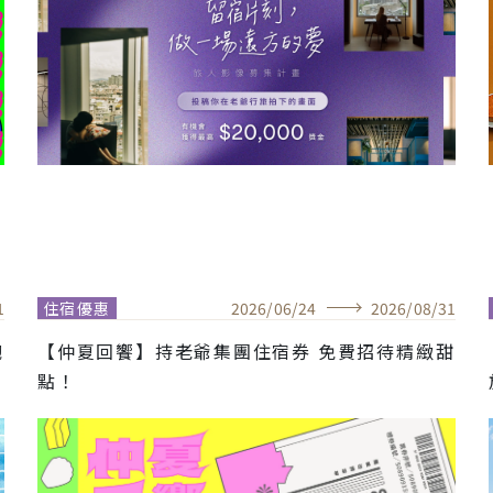
1
住宿優惠
2026
/
06
/
24
2026
/
08
/
31
飽
【仲夏回饗】持老爺集團住宿券 免費招待精緻甜
點！