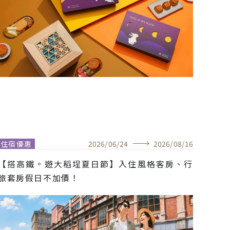
住宿優惠
2026
/
06
/
24
2026
/
08
/
16
【搭高鐵。遊大稻埕夏日節】入住風格客房、行
旅套房假日不加價！