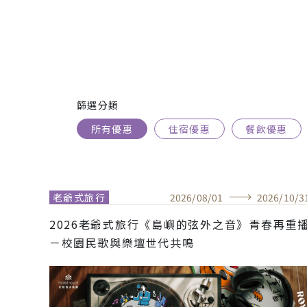
篩選分類
所有優惠
住宿優惠
餐飲優惠
老爺式旅行
2026
/
08
/
01
2026
/
10
/
3
2026老爺式旅行《島嶼的弦外之音》青春再重
－校園民歌與樂壇世代共鳴