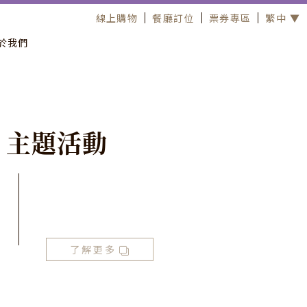
線上購物
餐廳訂位
票券專區
繁中 ▼
於我們
主
題
活
動
了解更多
2026 老爺式旅行《島嶼的弦外之音》青春