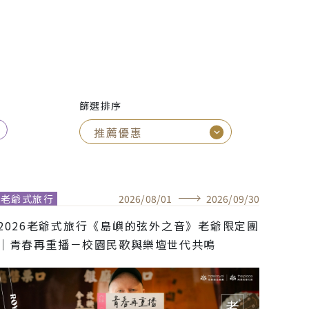
篩選排序
老爺式旅行
2026
/
08
/
01
2026
/
09
/
30
2026老爺式旅行《島嶼的弦外之音》老爺限定團
｜青春再重播－校園民歌與樂壇世代共鳴