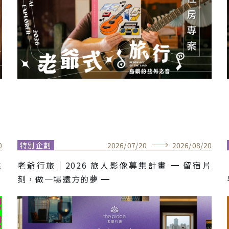
0
特別企劃
2026
/
07
/
20
2026
/
08
/
20
靠
老爺行旅｜2026 旅人影像募集計畫 ━ 留宿片
刻，做一場遠方的夢 ━