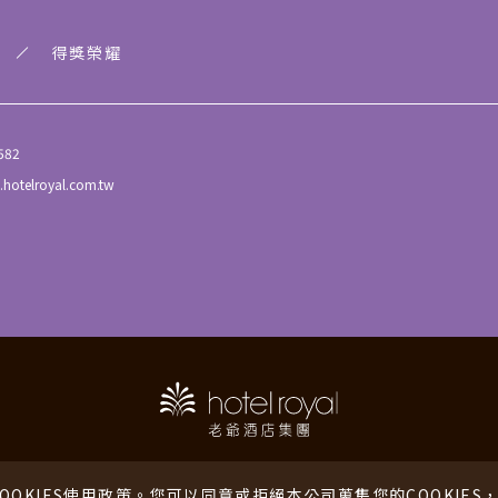
得獎榮耀
582
.hotelroyal.com.tw
老爺酒店
老爺行旅
老爺會館
海外
COOKIES使用政策。您可以同意或拒絕本公司蒐集您的COOKIE