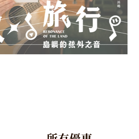
所
有
優
惠