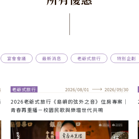
宴會會議
最新消息
老爺式旅行
特別企劃
1
老爺式旅行
2026
/
08
/
01
2026
/
09
/
30
播
2026老爺式旅行《島嶼的弦外之音》住房專案｜
青春再重播－校園民歌與樂壇世代共鳴