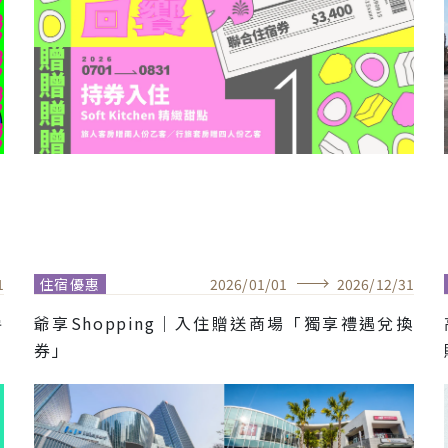
1
住宿優惠
2026
/
01
/
01
2026
/
12
/
31
房
爺享Shopping｜入住贈送商場「獨享禮遇兌換
券」