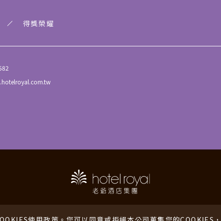
得獎榮耀
582
.hotelroyal.com.tw
老爺酒店
老爺行旅
老爺會館
海外
COOKIES使用政策。您可以同意或拒絕本公司蒐集您的COOKIE