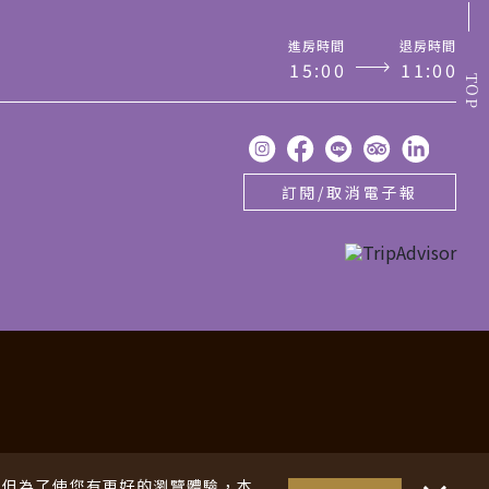
進房時間
退房時間
1
5
:
0
0
1
1
:
0
0
TOP
訂閱/取消電子報
酒店
・・
S，但為了使您有更好的瀏覽體驗，本