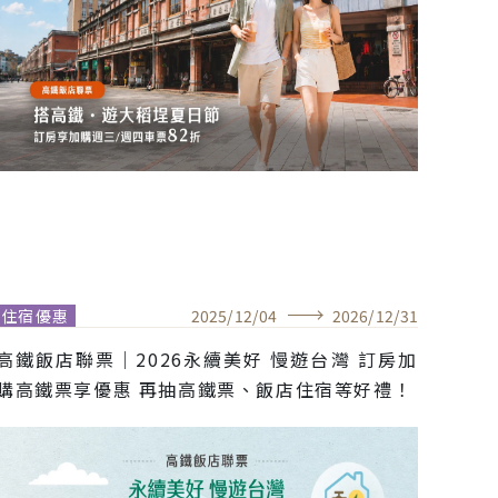
住宿優惠
2025
/
12
/
04
2026
/
12
/
31
高鐵飯店聯票｜2026永續美好 慢遊台灣 訂房加
購高鐵票享優惠 再抽高鐵票、飯店住宿等好禮！