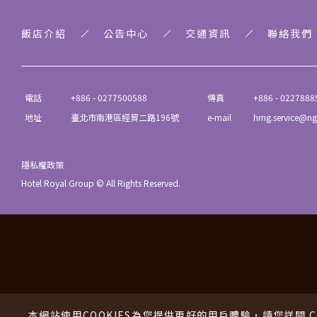
飯店介紹
公告中心
交通資訊
聯絡我們
電話
+886 - 0277500588
傳真
+886 - 0227888
地址
臺北市南港區經貿二路196號
e-mail
hrng.service@ng
隱私權政策
Hotel Royal Group © All Rights Reserved.
本網站使用COOKIES為您提供更好的用戶體驗，請您詳閱 