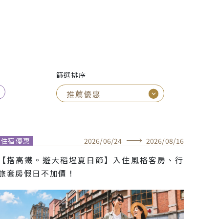
篩選排序
住宿優惠
2026
/
06
/
24
2026
/
08
/
16
【搭高鐵。遊大稻埕夏日節】入住風格客房、行
旅套房假日不加價！