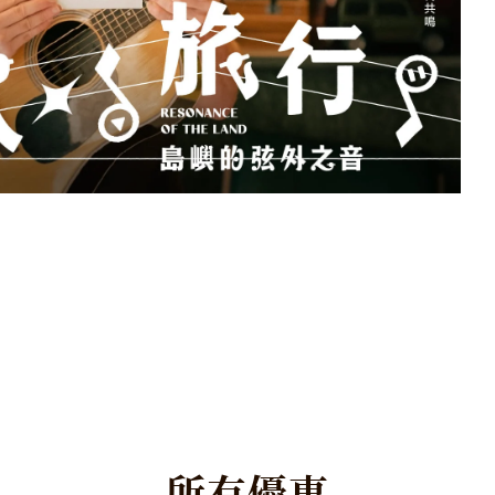
所
有
優
惠