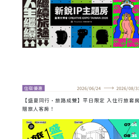
住宿優惠
2026
/
06
/
24
2026
/
08
/
3
【盛夏同行•旅路成雙】平日限定 入住行旅套
贈旅人客房！