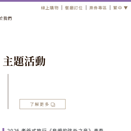
線上購物
餐廳訂位
票券專區
繁中 ▼
於我們
主
題
活
動
了解更多
2026 老爺式旅行《島嶼的弦外之音》青春