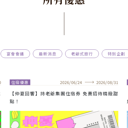
宴會會議
最新消息
老爺式旅行
特別企劃
0
住宿優惠
2026
/
06
/
24
2026
/
08
/
31
靠
【仲夏回饗】持老爺集團住宿券 免費招待精緻甜
點！