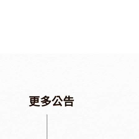
更
多
公
告