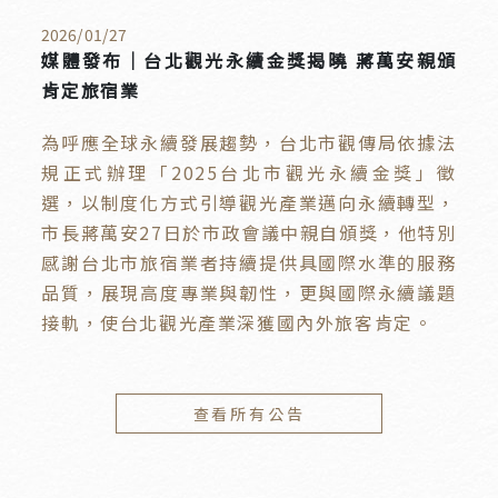
2026
/
01
/
27
媒體發布｜台北觀光永續金獎揭曉 蔣萬安親頒
肯定旅宿業
為呼應全球永續發展趨勢，台北市觀傳局依據法
規正式辦理「2025台北市觀光永續金獎」徵
選，以制度化方式引導觀光產業邁向永續轉型，
市長蔣萬安27日於市政會議中親自頒獎，他特別
感謝台北市旅宿業者持續提供具國際水準的服務
品質，展現高度專業與韌性，更與國際永續議題
接軌，使台北觀光產業深獲國內外旅客肯定。
查看所有公告