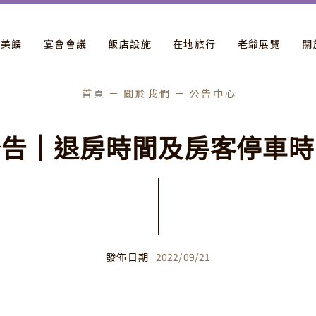
飲美饌
宴會會議
飯店設施
在地旅行
老爺展覽
關
首頁
關於我們
公告中心
公
告
｜
退
房
時
間
及
房
客
停
車
時
發佈日期
2022
/
09
/
21