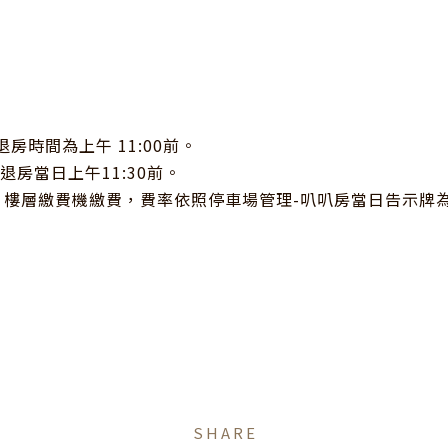
房時間為上午 11:00前。

房當日上午11:30前。

 樓層繳費機繳費，費率依照停車場管理-叭叭房當日告示牌為依據
SHARE