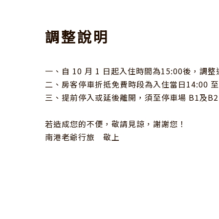
調整說明
一、自 10 月 1 日起入住時間為15:00後，調整退
二、房客停車折抵免費時段為入住當日14:00 至退
三、提前停入或延後離開，須至停車場 B1及B2
若造成您的不便，敬請見諒，謝謝您！

南港老爺行旅　敬上