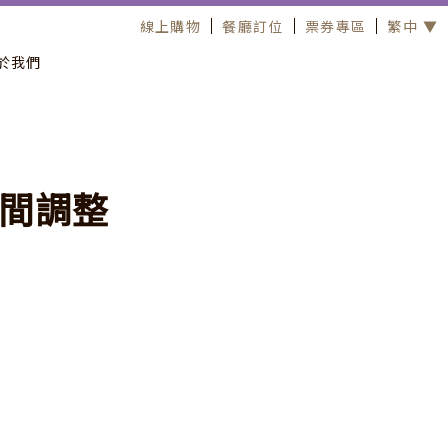
線上購物
餐廳訂位
票券專區
繁中 ▼
於我們
間
調
整