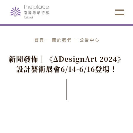
首頁
關於我們
公告中心
新
聞
發
佈
｜
《
Δ
D
e
s
i
g
n
A
r
t
2
0
2
4
》
設
計
藝
術
展
會
6
/
1
4
-
6
/
1
6
登
場
！
媒體新聞稿
發佈日期
2024
/
06
/
14