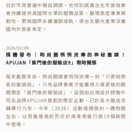
日於市政會議中親自頒獎，他特別感謝台北市旅宿業
者持續提供具國際水準的服務品質，展現高度專業與
韌性，更與國際永續議題接軌，使台北觀光產業深獲
國內外旅客肯定。
2026
/
01
/
09
媒體發布｜時尚圈悄悄流傳的神秘邀請！
APUJAN「房門後的服裝店9」限時開張
每年農曆年前，時尚圈總會悄悄流傳一封「只寄給熟
客的邀請函」，只有品牌貴賓才能獲得入場資格的期
間限定「房門後的服裝店」。這個由台灣設計師詹朴
同名品牌APUJAN發起的限定企劃，已於各大飯店流
轉舉行九年，今年（2026）活動僅開張約一週時間
左右，以受邀進場的形式於南港老爺行旅19個房間
中登場。