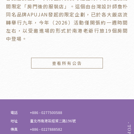
間限定「房門後的服裝店」。這個由台灣設計師詹朴
同名品牌APUJAN發起的限定企劃，已於各大飯店流
轉舉行九年，今年（2026）活動僅開張約一週時間
左右，以受邀進場的形式於南港老爺行旅19個房間
中登場。
查看所有公告
電話
+886 - 0277500588
地址
臺北市南港區經貿二路196號
TOP
傳真
+886 - 0227888582