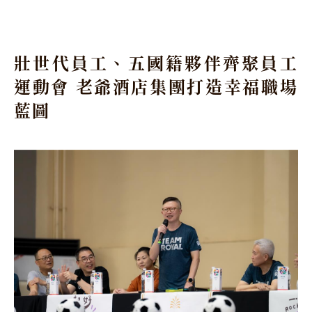
壯世代員工、五國籍夥伴齊聚員工
運動會 老爺酒店集團打造幸福職場
藍圖