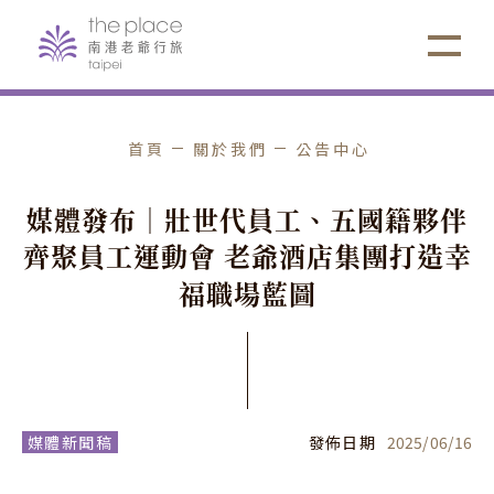
首頁
關於我們
公告中心
媒
體
發
布
｜
壯
世
代
員
工
、
五
國
籍
夥
伴
齊
聚
員
工
運
動
會
老
爺
酒
店
集
團
打
造
幸
福
職
場
藍
圖
媒體新聞稿
發佈日期
2025
/
06
/
16