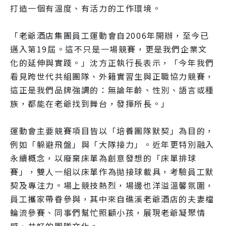
打造一個有溫度、有活力的工作環境。
「老爺酒店集團員工運動會自2006年開辦，至今已
邁入第19屆。這不只是一場競賽，更是我們企業文
化的延伸與實踐。」沈方正執行長表示，「今年我們
看見跨世代共組團隊、外籍實習生與正職協力競賽，
這正是我們品牌強調的：無論年齡、性別、語言或種
族，都能在老爺找到舞台，發揮所長。」
運動會主要競賽項目皆以「培養團隊默契」為目的，
例如「躲避飛盤」與「大隊接力」。近年更特別融入
永續概念，以廢棄床單為創意發想的「床單排球
賽」，雙人一組以床單作為拋接球載具，考驗員工默
契及專注力。場上競技熱烈，場邊也洋溢溫馨氛圍，
員工攜家帶眷參與，其中來自礁溪老爺酒店的夫妻檔
輪流參賽、同事們幫忙照顧小孩，展現老爺凝聚情
感、共好的團隊文化。