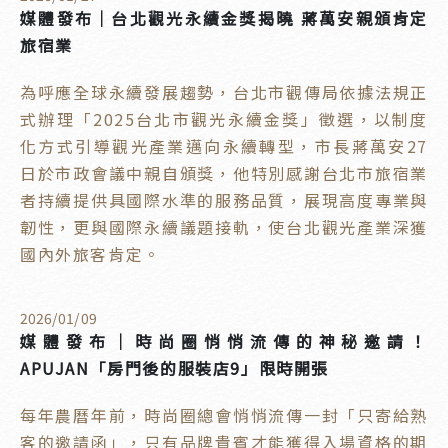
媒體發布｜台北觀光永續金獎揭曉 蔣萬安親頒肯定
旅宿業
為呼應全球永續發展趨勢，台北市觀傳局依據法規正
式辦理「2025台北市觀光永續金獎」徵選，以制度
化方式引導觀光產業邁向永續轉型，市長蔣萬安27
日於市政會議中親自頒獎，他特別感謝台北市旅宿業
者持續提供具國際水準的服務品質，展現高度專業與
韌性，更與國際永續議題接軌，使台北觀光產業深獲
國內外旅客肯定。
2026
/
01
/
09
媒體發布｜時尚圈悄悄流傳的神秘邀請！
APUJAN「房門後的服裝店9」限時開張
每年農曆年前，時尚圈總會悄悄流傳一封「只寄給熟
客的邀請函」，只有品牌貴賓才能獲得入場資格的期