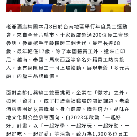
老爺酒店集團本月8日於台南地區舉行年度員工運動
會，來自全台六縣市、十家飯店超過200位員工齊聚
參與。參賽選手年齡橫跨三個世代，最年長達68
歲、最年輕僅17歲，除了本國籍員工外，還來自印
尼、越南、泰國、馬來西亞等多名外籍員工熱情投
入，更有身障員工一同上場較勁，展現老爺「多元共
融」的雇主品牌價值。
面對高齡化與缺工雙重挑戰，企業在「徵才」之外，
如何「留才」，成了打造幸福職場的關鍵課題。老爺
酒店集團從友善職場、身心健康、職涯培力、品味在
地文化與公益參等面向，自2023年啟動「一起好
好」計畫，以「一起好學、一起好玩、一起好動、一
起好吃、一起好愛」等活動，致力為1,300多位員工