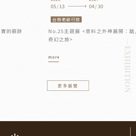
05
13
04
30
/
/
台南老爺行旅
No.25主題展 <意料之外神展開：踏上文學銀幕
奇幻之旅>
－EXHIBITION
more
更多展覽