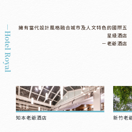
－Hotel Royal
擁有當代設計風格融合城市及人文特色的國際五
星級酒店
－老爺酒店
知本老爺酒店
新竹老