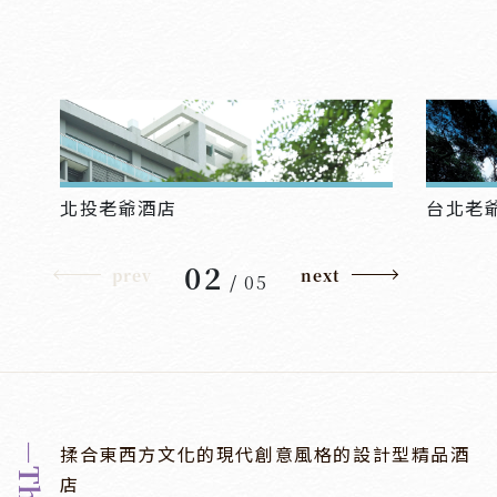
北投老爺酒店
台北老
02
prev
next
/
05
揉合東西方文化的現代創意風格的設計型精品酒
店