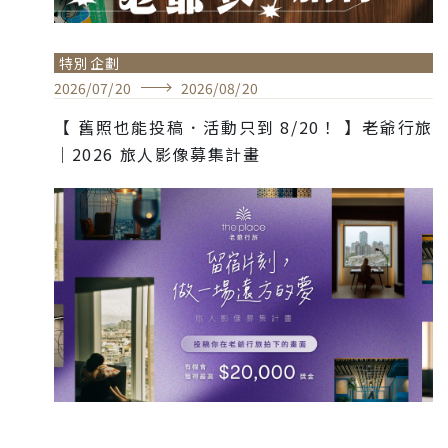
特別企劃
2026
/
07
/
20
2026
/
08
/
20
【 舊照也能投稿．活動只到 8/20！ 】老爺行旅
｜2026 旅人影像募集計畫