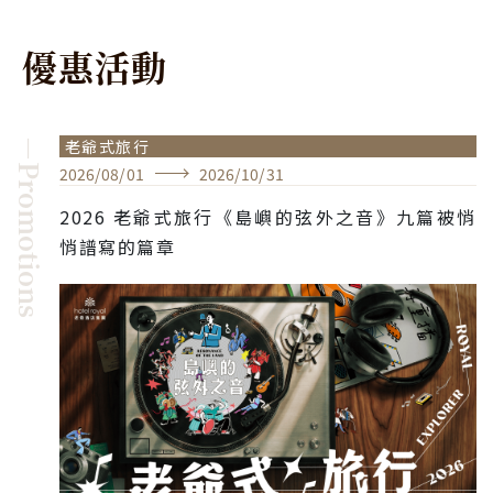
優
惠
活
動
－Promotions
老爺式旅行
2026
/
08
/
01
2026
/
10
/
31
2026 老爺式旅行《島嶼的弦外之音》九篇被悄
悄譜寫的篇章