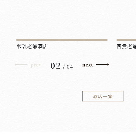
帛琉老爺酒店
西貢老
02
prev
next
/
04
酒店一覽