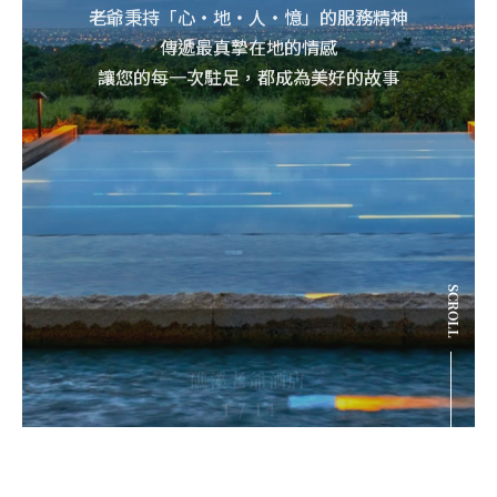
老爺秉持「心・地・人・憶」的服務精神
傳遞最真摯在地的情感
讓您的每一次駐足，都成為美好的故事
SCROLL
知本老爺酒店
/
2
14