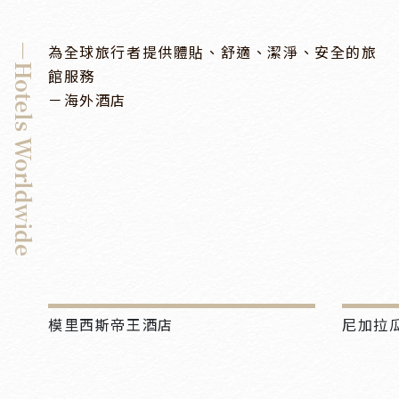
－Hotels Worldwide
為全球旅行者提供體貼、舒適、潔淨、安全的旅
館服務
－海外酒店
模里西斯帝王酒店
尼加拉