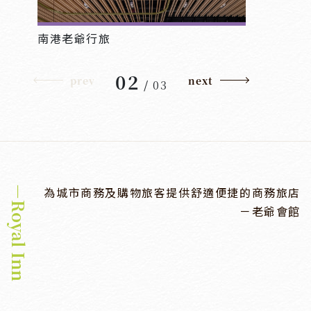
南港老爺行旅
02
prev
next
/
03
－Royal Inn
為城市商務及購物旅客提供舒適便捷的商務旅店
－老爺會館