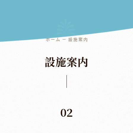
ダイニング
ホテルの設施
企業情報
ホーム
設施案内
設
施
案
内
02