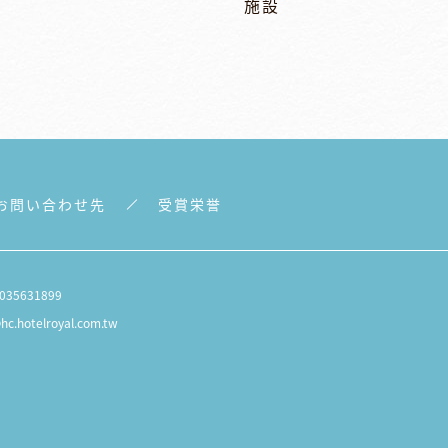
施設
お問い合わせ先
受賞栄誉
 035631899
hc.hotelroyal.com.tw