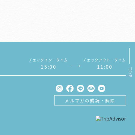
チェックイン．タイム
チェックアウト．タイム
1
5
:
0
0
1
1
:
0
0
TOP
メルマガの購読．解除