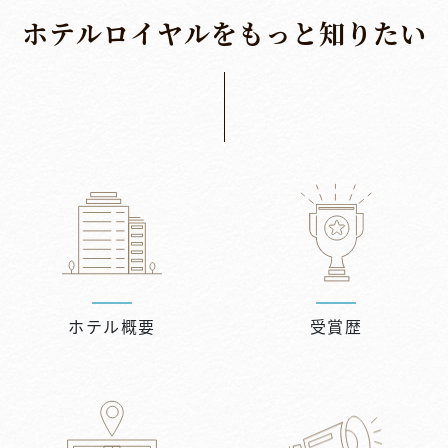
ホ
テ
ル
ロ
イ
ヤ
ル
を
も
っ
と
知
り
た
い
ホテル概要
受賞歴