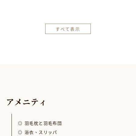
すべて表示
ア
メ
ニ
テ
ィ
羽毛枕と羽毛布団
浴衣、スリッパ