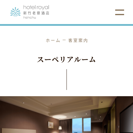
ホーム
客室案内
ス
ー
ペ
リ
ア
ル
ー
ム