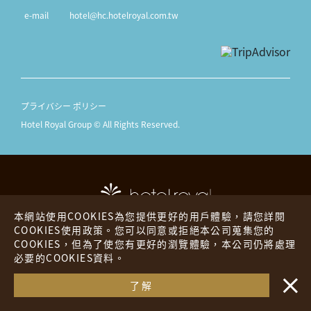
e-mail
hotel@hc.hotelroyal.com.tw
プライバシー ポリシー
Hotel Royal Group © All Rights Reserved.
本網站使用COOKIES為您提供更好的用戶體驗，請您詳閱
COOKIES使用政策。您可以同意或拒絕本公司蒐集您的
COOKIES，但為了使您有更好的瀏覽體驗，本公司仍將處理
ホテル ロイヤル
ザ プレイス
必要的COOKIES資料。
・・
ロイヤル イン
海外ホテル
了解