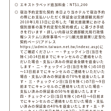
エキストラベッド追加料金：NT$1,200
宿泊予約定型化契約 本日より当ホテルで宿泊予約
の際にお支払いいただく保証金は交通部観光局が
2010年1月13日に公布した「観光旅館業における
個別旅客の直予約定型化契約様式」に基づき手続
きを行います。詳しい内容は交通部観光局行政情
報システム\\消保事項ページ\\観光旅館業\\定型化
契約ページ(アドレス
https://admin.taiwan.net.tw/indexc.asp)に
てご確認ください。 一、チェックイン日(当日を
除く)の14日前までにキャンセルのご連絡をいた
だいた場合、支払い済みの保証金全額を返金いた
します。 二、チェックイン日(当日を除く)の10日
～13日前までにキャンセルのご連絡をいただいた
場合、支払い済みの保証金の70％を返金いたしま
す。 三、チェックイン日(当日を除く)の7日～9日
前までにキャンセルのご連絡をいただいた場合、
支払い済みの保証金の50％を返金いたします。
四、チェックイン日(当日を除く)の4日～6日前ま
でにキャンセルのご連絡をいただいた場合、支払
い済みの保証金の40％を返金いたします。五、チ