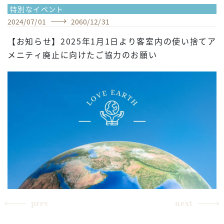
特別なイベント
2024
/
07
/
01
2060
/
12
/
31
【お知らせ】2025年1月1日より客室内の使い捨てア
メニティ廃止に向けたご協力のお願い
prev
next