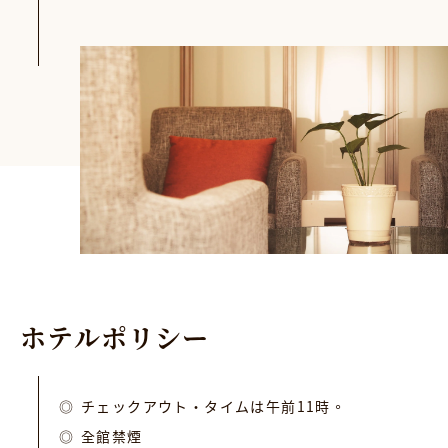
ホ
テ
ル
ポ
リ
シ
ー
チェックアウト・タイムは午前11時。
全館禁煙