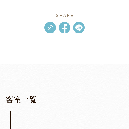
SHARE
客
室
一
覧