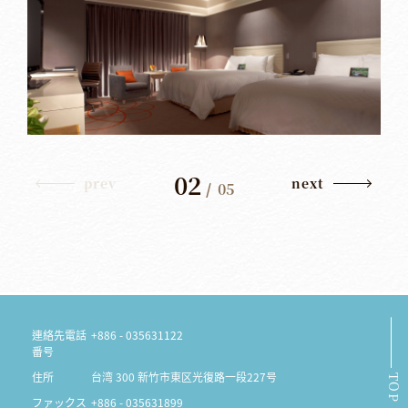
02
prev
next
/
05
連絡先電話
+886 - 035631122
番号
住所
台湾 300 新竹市東区光復路一段227号
TOP
ファックス
+886 - 035631899