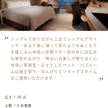
シンプルでありながら上品でシックなデザイ
ンで、まるで家に帰って来たようなぬくもり
を感じる心地良い空間です。窓の外には広大
な景色が広がり、明るい日差しが降り注ぐ心
地良い雰囲気。広々としたベッド、バスルー
ムは独立型で、のんびりとリラックスタイム
広さ
36 ㎡
人数
2 お客様