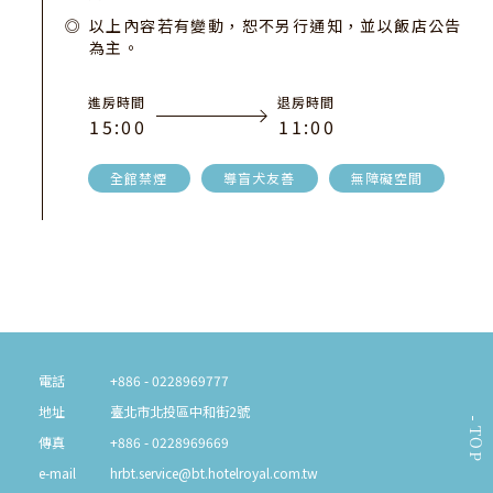
以上內容若有變動，恕不另行通知，並以飯店公告
為主。
進房時間
退房時間
1
5
:
0
0
1
1
:
0
0
全館禁煙
導盲犬友善
無障礙空間
電話
+886 - 0228969777
地址
臺北市北投區中和街2號
TOP
傳真
+886 - 0228969669
e-mail
hrbt.service@bt.hotelroyal.com.tw