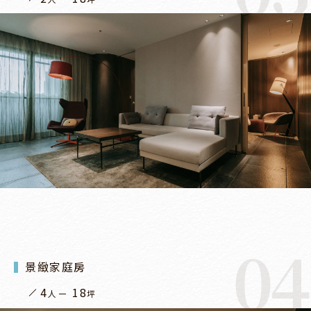
04
景緻家庭房
4
18
人
坪