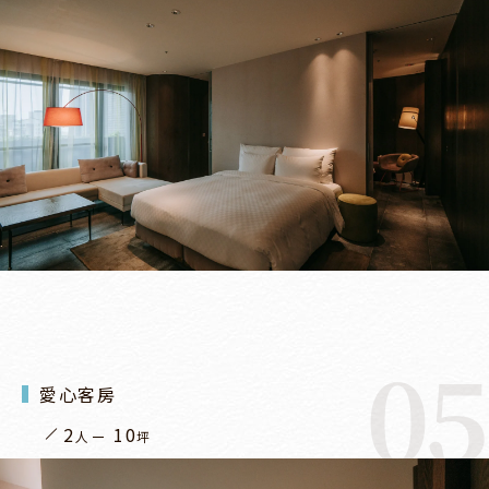
05
愛心客房
2
10
人
坪