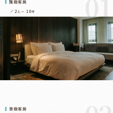
01
雅緻客房
2
10
人
坪
景緻客房