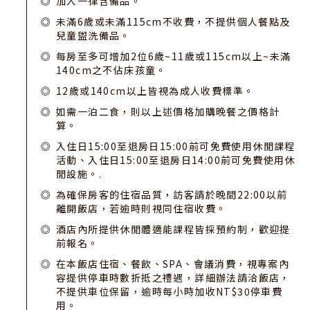
加人一律含備品。
未滿6歲或未滿115cm不收費，不提供個人餐點及
兒童盥洗備品。
每房至多可增加2位6歲~11歲或115cm以上~未滿
140cm之不佔床孩童。
12歲或140cm以上皆視為成人收費標準。
如需一泊二食，則以上述價格加購晚餐之價格計
算。
入住日15:00至退房日15:00前可免費使用休閒課程
活動、入住日15:00至退房日14:00前可免費使用休
閒設施。.
為確保房客的住宿品質，訪客請於晚間22:00以前
離開飯店，若逾時則視同住宿收費。
酒店內所提供休閒體適能課程皆採預約制，歡迎提
前報名。
在本飯店住宿、餐飲、SPA、會議消費，視專案內
容提供停車時數折抵之禮遇，詳細辦法請洽飯店，
不提供車位保留，逾時每小時加收NT$30停車費
用。