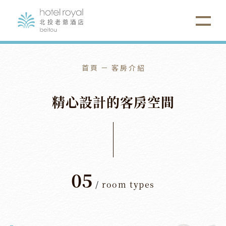
首頁
客房介紹
精
心
設
計
的
客
房
空
間
05
/
room types