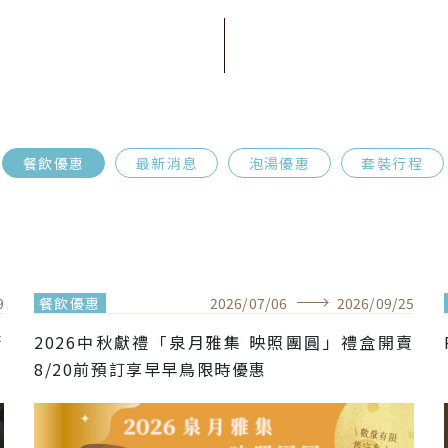
餐飲優惠
最新消息
泡湯優惠
套裝行程
9
餐飲優惠
2026
/
07
/
06
2026
/
09
/
25
2026中秋獻禮「泉月雅集 映照團圓」禮盒開賣
8/20前預訂享早早鳥限時優惠