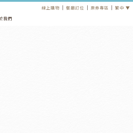
線上購物
餐廳訂位
票券專區
繁中 ▼
於我們
住宿優惠
2026
/
08
/
06
2026
/
08
/
10
【孝親節感恩快閃】活動專案
2026/8/6~8/10限時5天搶訂