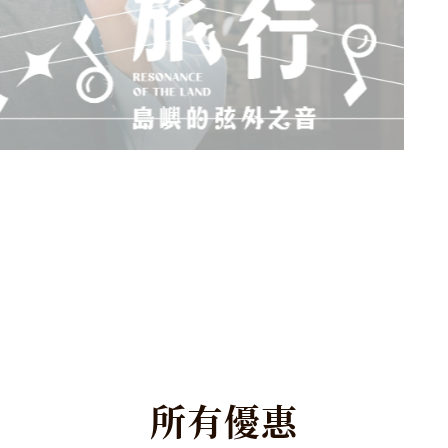
所
有
優
惠