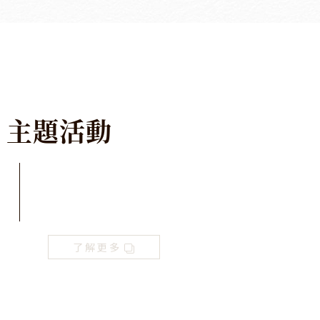
主
題
活
動
了解更多
2026 老爺式旅行《島嶼的弦外之音》月琴