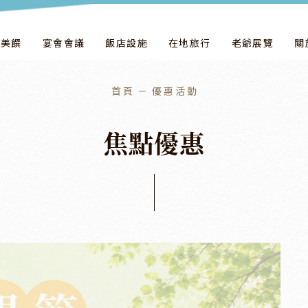
飲美饌
宴會會議
飯店設施
在地旅行
老爺展覽
關
首頁
優惠活動
焦
點
優
惠