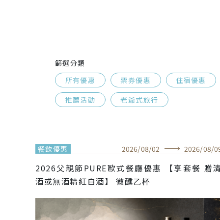
篩選分類
所有優惠
票券優惠
住宿優惠
推薦活動
老爺式旅行
餐飲優惠
2026
/
08
/
02
2026
/
08
/
0
2026父親節PURE歐式餐廳優惠 【享套餐 贈清
酒或無酒精紅白酒】 微醺乙杯