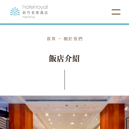
首頁
關於我們
飯
店
介
紹