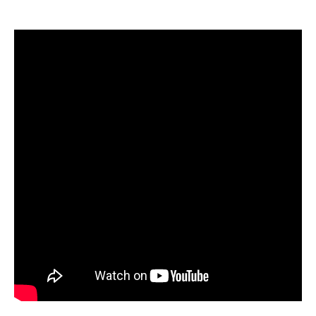
25週年慶「Yes!作伴」系列專訪，19位老爺人在新
竹老爺經歷的精采故事，每個片段都是因為有您的參
與，讓這段記憶更加鮮明，衷心感謝每一位與我們相
伴的人們，希望這份真誠款待能溫暖您的心，繼續共
創每個美好回憶。