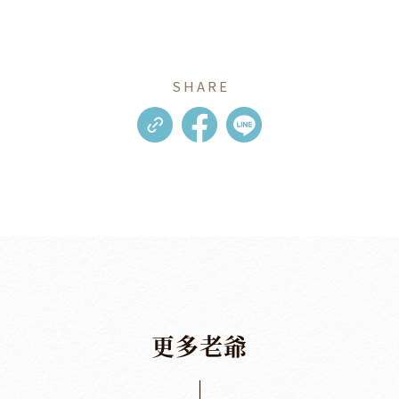
SHARE
更
多
老
爺