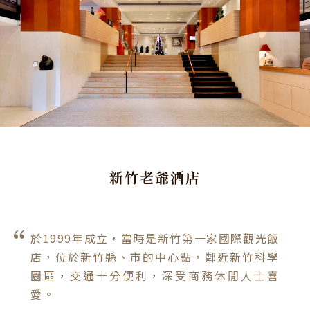
新竹老爺酒店
於1999年成立，當時是新竹第一家國際觀光飯
店，位於新竹縣、市的中心點，鄰近新竹科學
園區，交通十分便利，深受商務休閒人士喜
愛。
