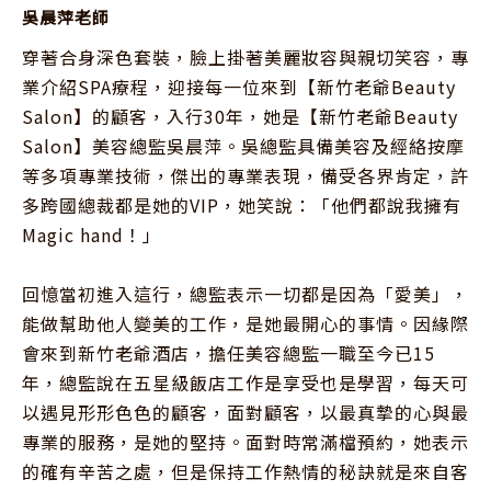
吳晨萍老師
穿著合身深色套裝，臉上掛著美麗妝容與親切笑容，專
業介紹SPA療程，迎接每一位來到【新竹老爺Beauty 
Salon】的顧客，入行30年，她是【新竹老爺Beauty 
Salon】美容總監吳晨萍。吳總監具備美容及經絡按摩
等多項專業技術，傑出的專業表現，備受各界肯定，許
多跨國總裁都是她的VIP，她笑說：「他們都說我擁有
Magic hand！」

回憶當初進入這行，總監表示一切都是因為「愛美」，
能做幫助他人變美的工作，是她最開心的事情。因緣際
會來到新竹老爺酒店，擔任美容總監一職至今已15
年，總監說在五星級飯店工作是享受也是學習，每天可
以遇見形形色色的顧客，面對顧客，以最真摯的心與最
專業的服務，是她的堅持。面對時常滿檔預約，她表示
的確有辛苦之處，但是保持工作熱情的秘訣就是來自客