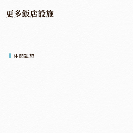
更
多
飯
店
設
施
休閒設施