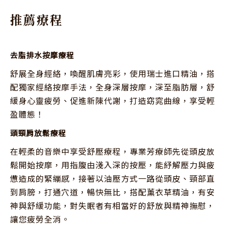
推薦療程
去脂排水按摩療程
舒展全身經絡，喚醒肌膚亮彩，使用瑞士進口精油，搭
配獨家經絡按摩手法，全身深層按摩，深至脂肪層，舒
緩身心靈疲勞、促進新陳代謝，打造窈窕曲線，享受輕
盈體態！
頭頸肩放鬆療程
在輕柔的音樂中享受舒壓療程，專業芳療師先從頭皮放
鬆開始按摩，用指腹由淺入深的按壓，能紓解壓力與疲
憊造成的緊繃感，接著以油壓方式一路從頭皮、頸部直
到肩膀，打通穴道，暢快無比，搭配薰衣草精油，有安
神與舒緩功能，對失眠者有相當好的舒放與精神撫慰，
讓您疲勞全消。