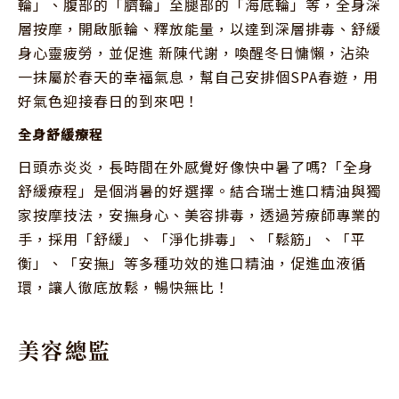
輪」、腹部的「臍輪」至腿部的「海底輪」等，全身深
層按摩，開啟脈輪、釋放能量，以達到深層排毒、舒緩
身心靈疲勞，並促進 新陳代謝，喚醒冬日慵懶，沾染
一抹屬於春天的幸福氣息，幫自己安排個SPA春遊，用
好氣色迎接春日的到來吧！
全身舒緩療程
日頭赤炎炎，長時間在外感覺好像快中暑了嗎?「全身
舒緩療程」是個消暑的好選擇。結合瑞士進口精油與獨
家按摩技法，安撫身心、美容排毒，透過芳療師專業的
手，採用「舒緩」、「淨化排毒」、「鬆筋」、「平
衡」、「安撫」等多種功效的進口精油，促進血液循
環，讓人徹底放鬆，暢快無比！
美容總監