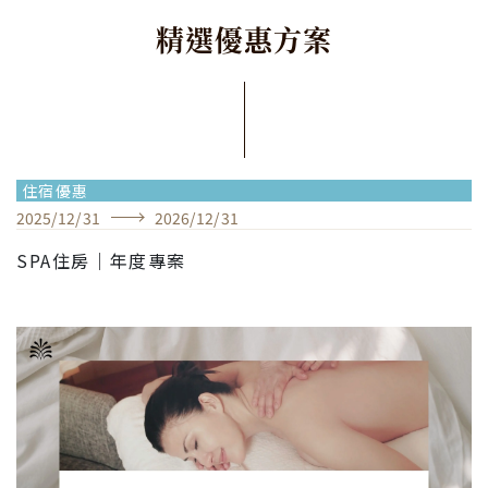
精
選
優
惠
方
案
住宿優惠
2025
/
12
/
31
2026
/
12
/
31
SPA住房｜年度專案