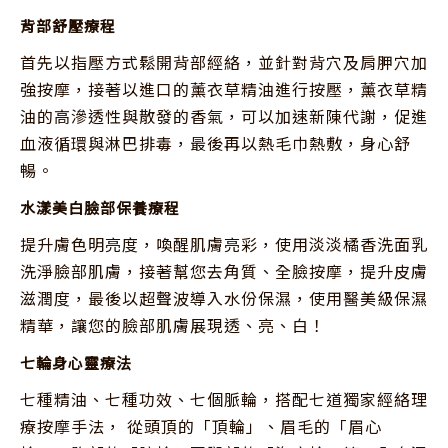
背部舒壓療程
首先以指壓方式鬆開背部經絡，並針對背穴及肩胛穴加
強按摩，接著以進口的薰衣草精油進行按壓，薰衣草精
油的高滲透性與散發的香氣，可以加速新陳代謝，促進
血液循環與淋巴排毒，最後再以熱毛巾熱敷，身心舒
暢。
水漾美白臉部保養療程
提升膚色明亮度，喚醒肌膚亮彩，使用淡淡橘香洗面乳
洗淨臉部肌膚，接著幫您去角質、全臉按摩，提升皮膚
滋潤度，最後以超聲波導入水份保濕，使用醫美級保濕
精華，讓您的臉部肌膚展現透、亮、白！
七輪身心靈療法
七種精油、七種功效、七個脈輪，搭配七道獨家經絡理
療按摩手法， 從頭頂的「頂輪」、眉毛的「眉心