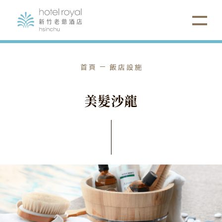
首頁
飯店設施
美
髮
沙
龍