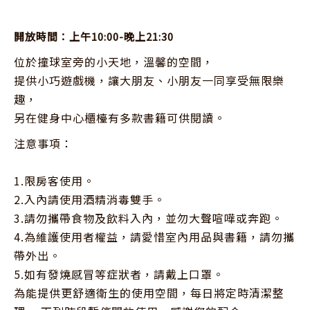
開放時間：上午10:00-晚上21:30
位於撞球室旁的小天地，溫馨的空間，

提供小巧遊戲機，讓大朋友、小朋友一同享受無限樂
趣，

另在健身中心櫃檯有多款書籍可供閱讀。
注意事項：

1.限房客使用。

2.入內請使用酒精消毒雙手。

3.請勿攜帶食物及飲料入內，並勿大聲喧嘩或奔跑。

4.為維護使用者權益，請愛惜室內用品與書籍，請勿攜
帶外出。

5.如有發燒感冒等症狀者，請戴上口罩。

為能提供更舒適衛生的使用空間，每日將定時清潔整