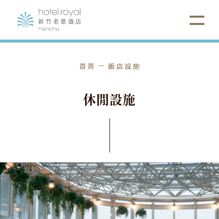
選擇項目
首頁
飯店設施
⌵
三溫暖
休
閒
設
施