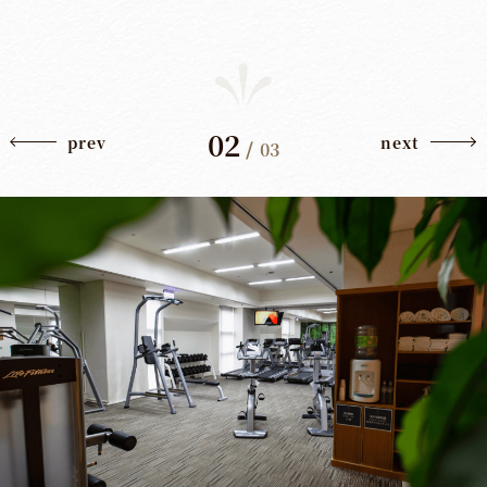
02
prev
next
/
03