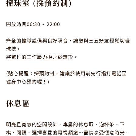
撞球室 (採預約制)
開放時間06:30 ~ 22:00

齊全的撞球設備與良好隔音，讓您與三五好友輕鬆切瑳
球技，

將繁忙的工作壓力拋之於無形。

(貼心提醒：採預約制，建議於使用前先行撥打電話至
健身中心預約喔！)
休息區
明亮且寬敞的空間設計，專屬的休息區，泡杯茶、下
棋、閱讀、選擇喜愛的電視頻道…盡情享受愜意時光。