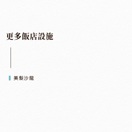
更
多
飯
店
設
施
美髮沙龍