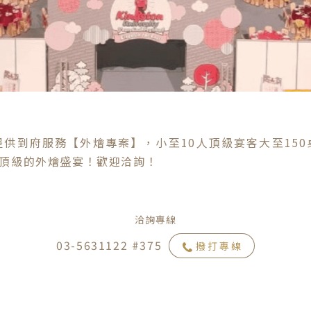
供到府服務【外燴專案】，小至10人頂級宴客大至15
頂級的外燴盛宴！歡迎洽詢！
洽詢專線
03-5631122 #375
撥打專線