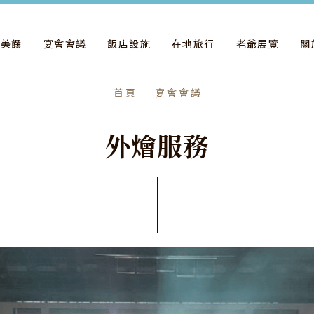
飲美饌
宴會會議
飯店設施
在地旅行
老爺展覽
關
首頁
宴會會議
外
燴
服
務