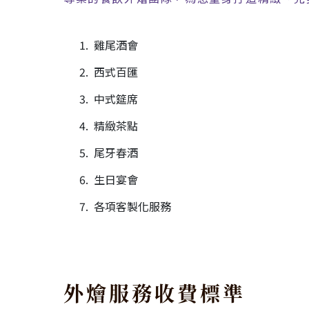
雞尾酒會
西式百匯
中式筵席
精緻茶點
尾牙春酒
生日宴會
各項客製化服務
外燴服務收費標準