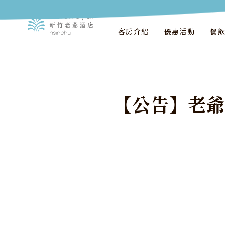
客房介紹
優惠活動
餐
【
公
告
】
老
爺
飯店公告