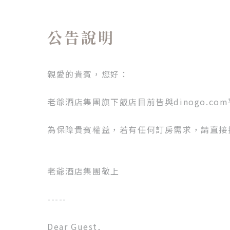
公告說明
親愛的貴賓，您好：
老爺酒店集團旗下飯店目前皆與dinogo.c
為保障貴賓權益，若有任何訂房需求，請直接
老爺酒店集團敬上
-----
Dear Guest,