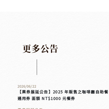
更
多
公
告
2026
/
06
/
22
【票券展延公告】2025 年販售之咖啡廳自助餐
通用券 面額 NT$1000 元餐券