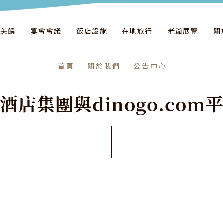
飲美饌
宴會會議
飯店設施
在地旅行
老爺展覽
關
首頁
關於我們
公告中心
酒
店
集
團
與
d
i
n
o
g
o
.
c
o
m
發佈日期
2024
/
07
/
15