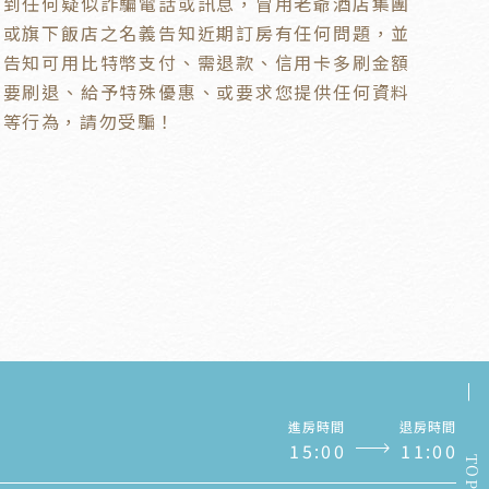
到任何疑似詐騙電話或訊息，冒用老爺酒店集團
或旗下飯店之名義告知近期訂房有任何問題，並
告知可用比特幣支付、需退款、信用卡多刷金額
要刷退、給予特殊優惠、或要求您提供任何資料
等行為，請勿受騙！
進房時間
退房時間
1
5
:
0
0
1
1
:
0
0
TOP