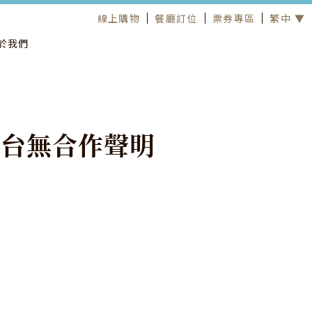
線上購物
餐廳訂位
票券專區
繁中 ▼
於我們
平
台
無
合
作
聲
明