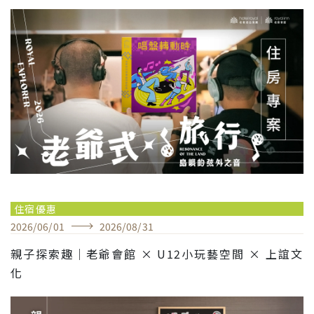
住宿優惠
2026
/
06
/
01
2026
/
08
/
31
親子探索趣｜老爺會館 × U12小玩藝空間 × 上誼文
化