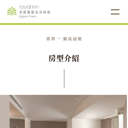
首頁
飯店設施
房
型
介
紹