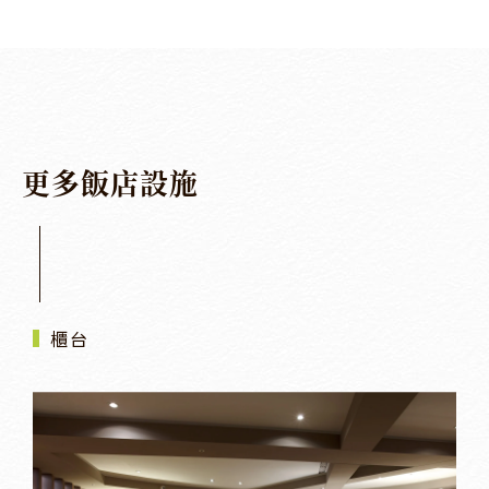
更
多
飯
店
設
施
櫃台