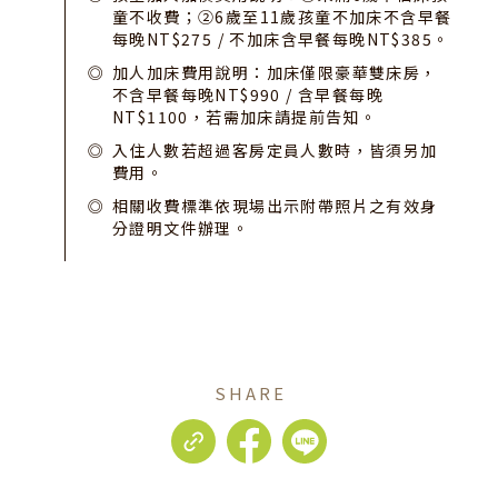
童不收費；②6歲至11歲孩童不加床不含早餐
每晚NT$275 / 不加床含早餐每晚NT$385。
加人加床費用說明：加床僅限豪華雙床房，
不含早餐每晚NT$990 / 含早餐每晚
NT$1100，若需加床請提前告知。
入住人數若超過客房定員人數時，皆須另加
費用。
相關收費標準依現場出示附帶照片之有效身
分證明文件辦理。
SHARE