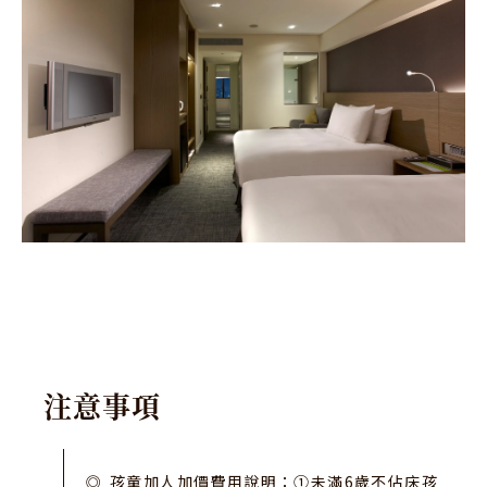
注
意
事
項
孩童加人加價費用說明：①未滿6歲不佔床孩