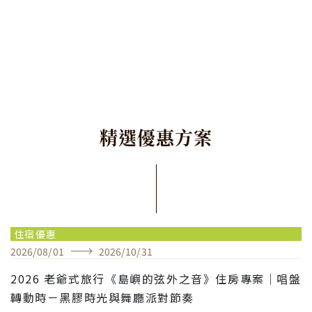
精
選
優
惠
方
案
住宿優惠
2026
/
08
/
01
2026
/
10
/
31
2026 老爺式旅行《島嶼的弦外之音》住房專案｜唱盤
轉動時－黑膠時光與舞廳派對節奏